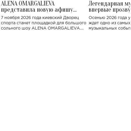
ALENA OMARGALIEVA
Легендарная м
представила новую афишу
впервые прозву
большого концерта во Дворце
Украине: где со
7 ноября 2026 года киевский Дворец
Осенью 2026 года у
спорта
спорта станет площадкой для большого
ждет одно из самы
сольного шоу ALENA OMARGALIEVA.
музыкальных событ
Концерт получил символичное название
«Не пьяная — влюбленная».