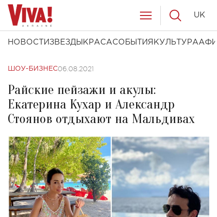
UK
НОВОСТИ
ЗВЕЗДЫ
КРАСА
СОБЫТИЯ
КУЛЬТУРА
АФ
06.08.2021
ШОУ-БИЗНЕС
Райские пейзажи и акулы:
Екатерина Кухар и Александр
Стоянов отдыхают на Мальдивах