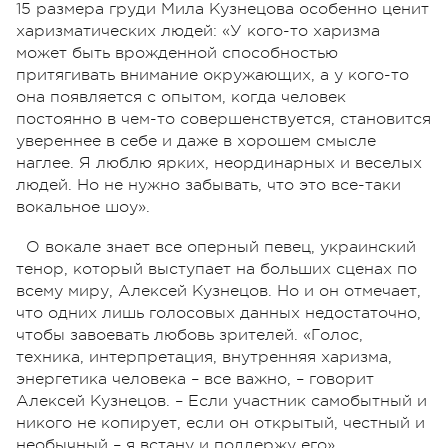
15 размера груди Мила Кузнецова особенно ценит
харизматических людей: «У кого-то харизма
может быть врожденной способностью
притягивать внимание окружающих, а у кого-то
она появляется с опытом, когда человек
постоянно в чем-то совершенствуется, становится
увереннее в себе и даже в хорошем смысле
наглее. Я люблю ярких, неординарных и веселых
людей. Но не нужно забывать, что это все-таки
вокальное шоу».
О вокале знает все оперный певец, украинский
тенор, который выступает на больших сценах по
всему миру, Алексей Кузнецов. Но и он отмечает,
что одних лишь голосовых данных недостаточно,
чтобы завоевать любовь зрителей.
«Голос,
техника, интерпретация, внутренняя харизма,
энергетика человека – все важно, – говорит
Алексей Кузнецов. – Если участник самобытный и
никого не копирует, если он открытый, честный и
необычный – я встану и поддержу его».