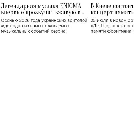
Легендарная музыка ENIGMA
В Киеве состои
впервые прозвучит вживую в
концерт памят
Украине: где состоится концерт
Клименко: более
Осенью 2026 года украинских зрителей
25 июля в новом op
исполнят песн
ждет одно из самых ожидаемых
«Де, Що, Інше» сос
музыкальных событий сезона.
памяти фронтмена
Михаила Клименко. 
особенный музыкал
посвященный артист
стало символом ис
настоящей любви.