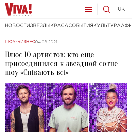
UK
НОВОСТИ
ЗВЕЗДЫ
КРАСА
СОБЫТИЯ
КУЛЬТУРА
АФ
04.08.2021
ШОУ-БИЗНЕС
Плюс 10 артистов: кто еще
присоединился к звездной сотне
шоу «Співають всі»