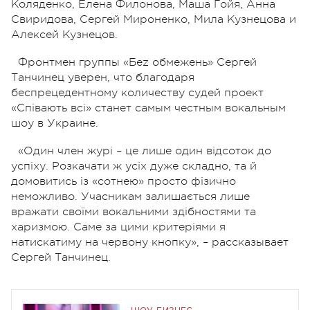
Коляденко, Елена Филонова, Маша Гойя, Анна
Свиридова, Сергей Мироненко, Мила Кузнецова и
Алексей Кузнецов.
Фронтмен группы «Беz обмежень» Сергей
Танчинец уверен, что благодаря
беспрецедентному количеству судей проект
«Співають всі» станет самым честным вокальным
шоу в Украине.
«Один член журі – це лише один відсоток до
успіху. Розкачати ж усіх дуже складно, та й
домовитись із «сотнею» просто фізично
неможливо. Учасникам залишається лише
вражати своїми вокальними здібностями та
харизмою. Саме за цими критеріями я
натискатиму на червону кнопку», – рассказывает
Сергей Танчинец.