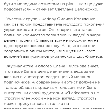
бути з молодими артистами на рівні і нам це дуже
подобається», – отмечает Светлана Белоножко.
Участник группы Kadnay Филипп Коляденко –
как раз яркий представитель молодого поколения
украинских артистов. Он говорит, что такое
большое количество талантливых людей в жюри
делает проект «Співають всі» не похожим ни на
одно другое вокальное шоу. А то, что все они
собрались в одном месте, Фил шутя называет
встречей выпускников украинского шоу-бизнеса.
Журналистка и блогер Елена Филонова знает,
что такое быть в центре внимания, ведь за ее
жизнью в Инстаграм следит целый миллион
подписчиков. А современный артист должен не
только обладать красивым голосом, но и быть
интересным своей аудитории.
«Я абсолютно не
строгий член жюри – на мой взгляд, строгость
может присутствовать только на
профессиональном уровне, когда дельные советы