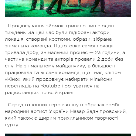
Продюсування зйомок тривало лише один
тиждень. За цей час були підібрані актори,
локація, створені костюми, образи, зібрана
знімальна команда. Підготовка самої локації
тривала добу, знімальний процес — 23 години, а
частина команди та акторів провели 2 доби без
сну. На знімальному майданчику, в більшості,
працювала та ж сама команда, що і над кліпом
«Кіно», який продовжує набирати мільйони
переглядів на Youtube і ротуватися на
радіостанціях по всій країні.
Серед головних героїв кліпу в образах зомбі —
народний артист України Назар Задніпровський,
який також є щирим прихильником творчості
гурту.