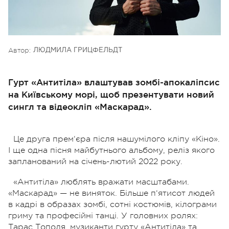
Автор:
ЛЮДМИЛА ГРИЦФЕЛЬДТ
Гурт «Антитіла» влаштував зомбі-апокаліпсис
на Київському морі, щоб презентувати новий
сингл та відеокліп «Маскарад».
Це друга прем‘єра після нашумілого кліпу «Кіно».
І ще одна пісня майбутнього альбому, реліз якого
запланований на січень-лютий 2022 року.
«Антитіла» люблять вражати масштабами.
«Маскарад» — не виняток. Більше п‘ятисот людей
в кадрі в образах зомбі, сотні костюмів, кілограми
гриму та професійні танці. У головних ролях:
Тарас Тополя, музиканти гурту «Антитіла» та