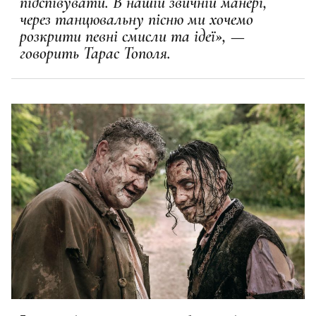
підспівувати. В нашій звичній манері,
через танцювальну пісню ми хочемо
розкрити певні смисли та ідеї», —
говорить Тарас Тополя.