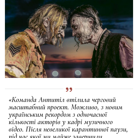
«Команда Антитіл втілила черговий
масштабний проект. Можливо, з новим
українським рекордом з одночасної
кількості акторів у кадрі музичного
відео. Після невеликої карантинної паузи,
під час якої ми майже завершили