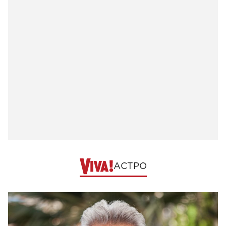
АСТРО