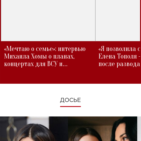
«Мечтаю о семье»: интервью
«Я позволила 
Михаила Хомы о планах,
Елена Тополя 
концертах для ВСУ и
после развода
изменениях во время войны
ДОСЬЕ