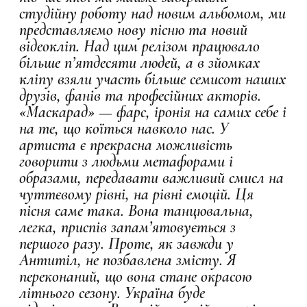
студійну роботу над новим альбомом, ми
представляємо нову пісню та новий
відеокліп. Над цим релізом працювало
більше п’ятдесяти людей, а в зйомках
кліпу взяли участь більше семисот наших
друзів, фанів та професійних акторів.
«Маскарад» — фарс, іронія на самих себе і
на те, що коїться навколо нас. У
артиста є прекрасна можливість
говорити з людьми метафорами і
образами, передавати важливий смисл на
чуттєвому рівні, на рівні емоцій. Ця
пісня саме така. Вона танцювальна,
легка, приспів запам’ятовується з
першого разу. Проте, як завжди у
Антитіл, не позбавлена змісту. Я
переконаний, що вона стане окрасою
літнього сезону. Україна буде