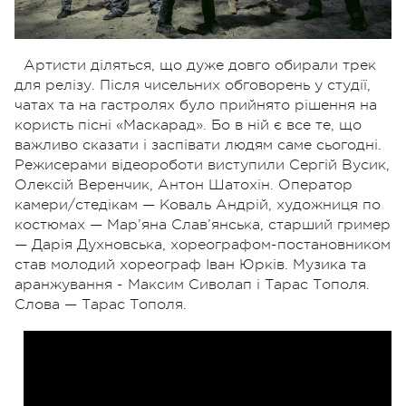
Артисти діляться, що дуже довго обирали трек
для релізу. Після чисельних обговорень у студії,
чатах та на гастролях було прийнято рішення на
користь пісні «Маскарад». Бо в ній є все те, що
важливо сказати і заспівати людям саме сьогодні.
Режисерами відеороботи виступили Сергій Вусик,
Олексій Веренчик, Антон Шатохін. Оператор
камери/стедікам — Коваль Андрій, художниця по
костюмах — Мар’яна Слав’янська, старший гример
— Дарія Духновська, хореографом-постановником
став молодий хореограф Іван Юрків. Музика та
аранжування - Максим Сиволап і Тарас Тополя.
Слова — Тарас Тополя.