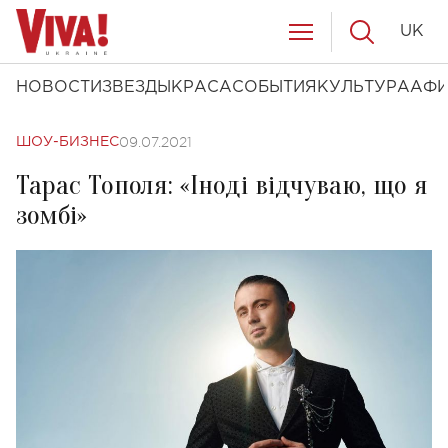
UK
НОВОСТИ
ЗВЕЗДЫ
КРАСА
СОБЫТИЯ
КУЛЬТУРА
АФ
09.07.2021
ШОУ-БИЗНЕС
Тарас Тополя: «Іноді відчуваю, що я
зомбі»