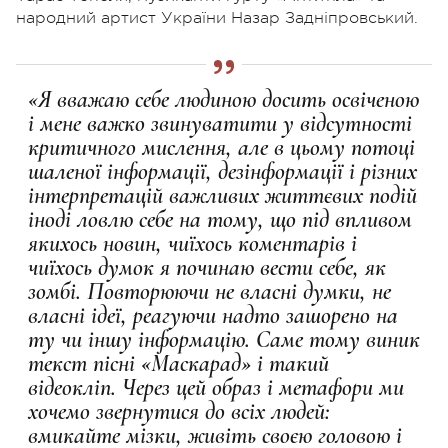
народний артист України Назар Задніпровський.
«Я вважаю себе людиною досить освіченою
і мене важко звинуватити у відсутності
критичного мислення, але в цьому потоці
шаленої інформації, дезінформації і різних
інтерпретацій важливих життєвих подій
іноді ловлю себе на тому, що під впливом
якихось новин, чиїхось коментарів і
чиїхось думок я починаю вести себе, як
зомбі. Повторюючи не власні думки, не
власні ідеї, реагуючи надто зашорено на
ту чи іншу інформацію. Саме тому виник
текст пісні «Маскарад» і такий
відеокліп. Через цей образ і метафори ми
хочемо звернутися до всіх людей:
вмикайте мізки, живіть своєю головою і