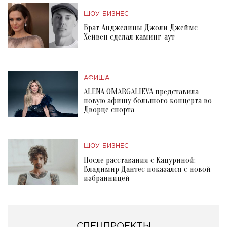
ШОУ-БИЗНЕС
Брат Анджелины Джоли Джеймс
Хейвен сделал каминг-аут
АФИША
ALENA OMARGALIEVA представила
новую афишу большого концерта во
Дворце спорта
ШОУ-БИЗНЕС
После расставания с Кацуриной:
Владимир Дантес показался с новой
избранницей
СПЕЦПРОЕКТЫ