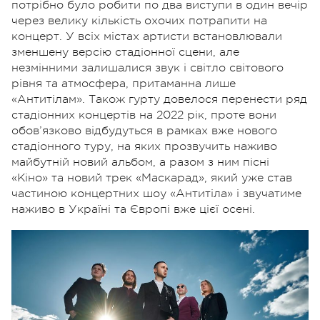
потрібно було робити по два виступи в один вечір
через велику кількість охочих потрапити на
концерт. У всіх містах артисти встановлювали
зменшену версію стадіонної сцени, але
незмінними залишалися звук і світло світового
рівня та атмосфера, притаманна лише
«Антитілам». Також гурту довелося перенести ряд
стадіонних концертів на 2022 рік, проте вони
обов’язково відбудуться в рамках вже нового
стадіонного туру, на яких прозвучить наживо
майбутній новий альбом, а разом з ним пісні
«Кіно» та новий трек «Маскарад», який уже став
частиною концертних шоу «Антитіла» і звучатиме
наживо в Україні та Європі вже цієї осені.