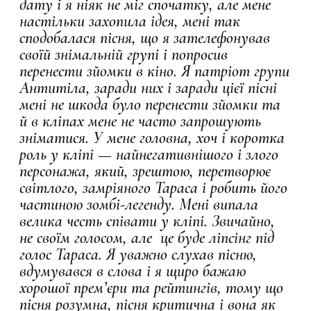
дату і я ніяк не міг спочатку, але мене
настільки захопила ідея, мені так
сподобалася пісня, що я зателефонував
своїй знімальній групі і попросив
перенести зйомки в кіно. Я патріот групи
Антитіла, заради них і заради цієї пісні
мені не шкода було перенести зйомки та
й в кліпах мене не часто запрошують
зніматися. У мене головна, хоч і коротка
роль у кліпі — найнегативнішого і злого
персонажа, який, зрештою, перетворює
світлого, замріяного Тараса і робить його
частиною зомбі-легенду. Мені випала
велика честь співати у кліпі. Звичайно,
не своїм голосом, але це буде ліпсінг під
голос Тараса. Я уважно слухав пісню,
вдумувався в слова і я щиро бажаю
хорошої прем’єри та рейтингів, тому що
пісня розумна, пісня критична і вона як