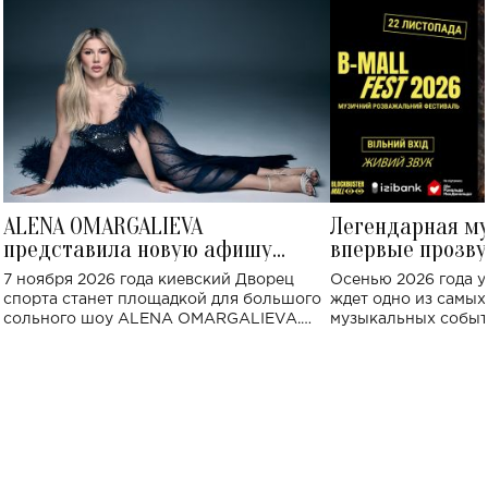
ALENA OMARGALIEVA
Легендарная м
представила новую афишу
впервые прозву
большого концерта во Дворце
Украине: где со
7 ноября 2026 года киевский Дворец
Осенью 2026 года у
спорта
спорта станет площадкой для большого
ждет одно из самы
сольного шоу ALENA OMARGALIEVA.
музыкальных событ
Концерт получил символичное название
«Не пьяная — влюбленная».