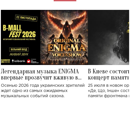
Легендарная музыка ENIGMA
В Киеве состои
впервые прозвучит вживую в
концерт памят
Украине: где состоится концерт
Клименко: более
Осенью 2026 года украинских зрителей
25 июля в новом op
исполнят песн
ждет одно из самых ожидаемых
«Де, Що, Інше» сос
музыкальных событий сезона.
памяти фронтмена
Михаила Клименко. 
особенный музыкал
посвященный артист
стало символом ис
настоящей любви.