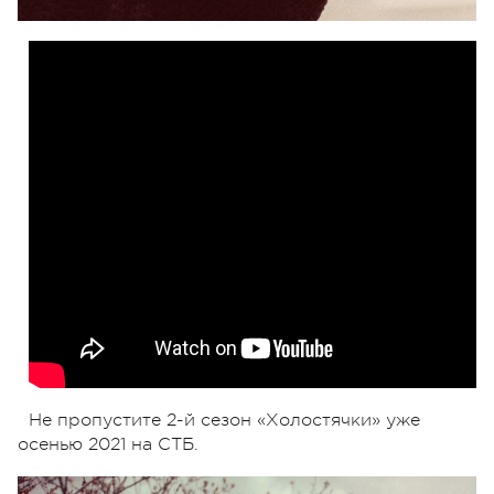
Не пропустите 2-й сезон «Холостячки» уже
осенью 2021 на СТБ.