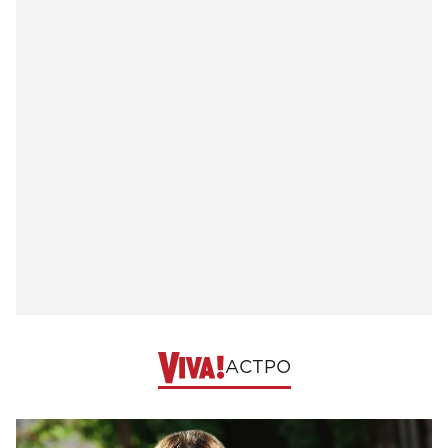
АСТРО