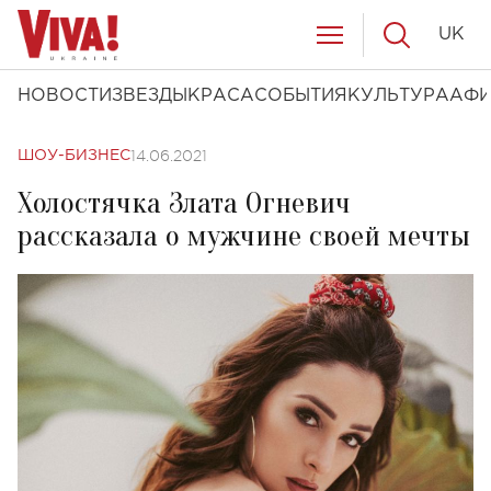
UK
НОВОСТИ
ЗВЕЗДЫ
КРАСА
СОБЫТИЯ
КУЛЬТУРА
АФ
14.06.2021
ШОУ-БИЗНЕС
Холостячка Злата Огневич
рассказала о мужчине своей мечты