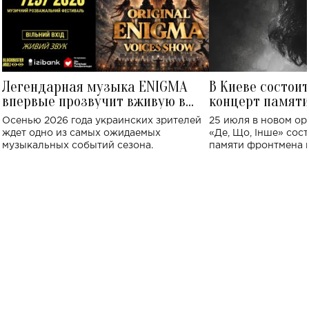
Легендарная музыка ENIGMA
В Киеве состои
впервые прозвучит вживую в
концерт памят
Украине: где состоится концерт
Клименко: более
Осенью 2026 года украинских зрителей
25 июля в новом op
исполнят песн
ждет одно из самых ожидаемых
«Де, Що, Інше» сос
музыкальных событий сезона.
памяти фронтмена
Михаила Клименко. 
особенный музыкал
посвященный артист
стало символом ис
настоящей любви.