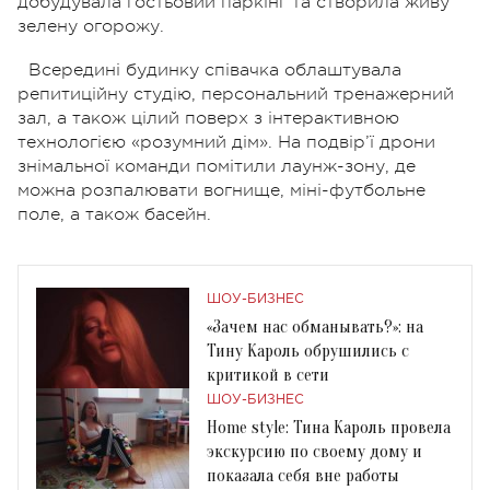
добудувала гостьовий паркінг та створила живу
зелену огорожу.
Всередині будинку співачка облаштувала
репитиційну студію, персональний тренажерний
зал, а також цілий поверх з інтерактивною
технологією «розумний дім». На подвір’ї дрони
знімальної команди помітили лаунж-зону, де
можна розпалювати вогнище, міні-футбольне
поле, а також басейн.
ШОУ-БИЗНЕС
«Зачем нас обманывать?»: на
Тину Кароль обрушились с
критикой в сети
ШОУ-БИЗНЕС
Home style: Тина Кароль провела
экскурсию по своему дому и
показала себя вне работы