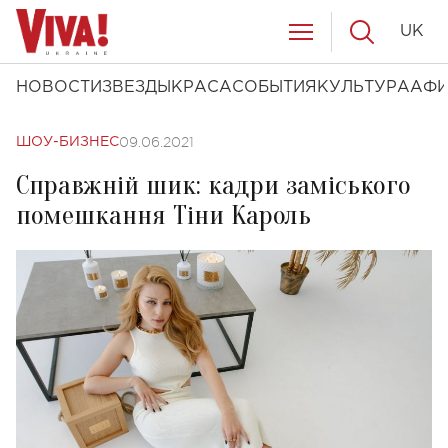
UK
НОВОСТИ
ЗВЕЗДЫ
КРАСА
СОБЫТИЯ
КУЛЬТУРА
АФ
09.06.2021
ШОУ-БИЗНЕС
Справжній шик: кадри заміського
помешкання Тіни Кароль