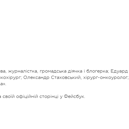
ва, журналістка, громадська діячка і блогерка; Едуард
нкохірург; Олександр Стаховський, хірург-онкоуролог;
а».
 своїй офіційній сторінці у Фейсбук.