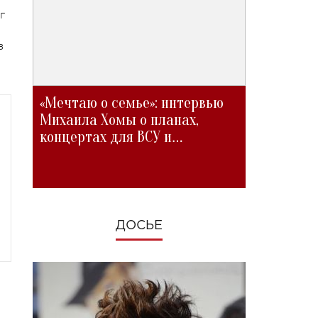
г
з
«Мечтаю о семье»: интервью
Михаила Хомы о планах,
концертах для ВСУ и
изменениях во время войны
ДОСЬЕ