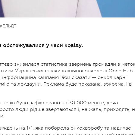
ФЕЛЬДТ
в обстежувалися у часи ковіду.
уттєво знизилася статистика звернень громадян з мето
тиви Української спілки клінічної онкології Onco Hub 
я інформаційна кампанія, аби сказати — онколікарні
ію та локдауни. Реклама буде показана, зокрема, і в
іагнозів було зафіксовано на 30 000 менше, хоча
просто люди рідше звертаються і, на жаль, приходять, 
и.
Тиждень на 1+1, яка поборола онкохворобу та надихає
і вірити в одужання, взяти участь у соціальній рекламі