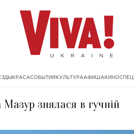
ЕЗДЫ
КРАСА
СОБЫТИЯ
КУЛЬТУРА
АФИША
КИНО
СПЕЦ
а Мазур знялася в гучній