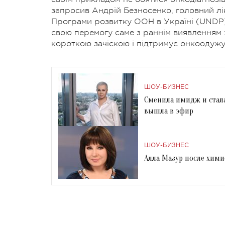
запросив Андрій Безносенко, головний лі
Програми розвитку ООН в Україні (UNDP).
свою перемогу саме з раннім виявленням х
короткою зачіскою і підтримує онкоодужу
ШОУ-БИЗНЕС
Сменила имидж и стал
вышла в эфир
ШОУ-БИЗНЕС
Алла Мазур после хими