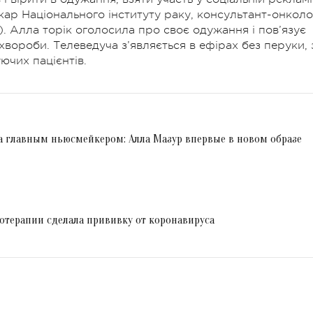
кар Національного інституту раку, консультант-онколо
 Алла торік оголосила про своє одужання і пов’язує
вороби. Телеведуча з’являється в ефірах без перуки, 
ючих пацієнтів.
а главным ньюсмейкером: Алла Мазур впервые в новом образе
отерапии сделала прививку от коронавируса