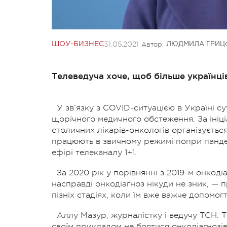
31.05.2021
Автор:
ШОУ-БИЗНЕС
ЛЮДМИЛА ГРИЦ
Телеведуча хоче, щоб більше українці
У зв’язку з COVID-ситуацією в Україні с
щорічного медичного обстеження. За ініціа
столичних лікарів-онкологів організуєтьс
працюють в звичному режимі попри пандем
ефірі телеканалу 1+1.
За 2020 рік у порівнянні з 2019-м онкод
насправді онкодіагноз нікуди не зник, — 
пізніх стадіях, коли їм вже важче допомогт
Аллу Мазур, журналістку і ведучу ТСН. 
своїм прикладом не боятися онкодіагнозів 