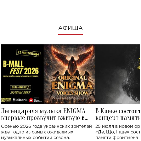
АФИША
Легендарная музыка ENIGMA
В Киеве состои
впервые прозвучит вживую в
концерт памят
Украине: где состоится концерт
Клименко: более
Осенью 2026 года украинских зрителей
25 июля в новом op
исполнят песн
ждет одно из самых ожидаемых
«Де, Що, Інше» сос
музыкальных событий сезона.
памяти фронтмена