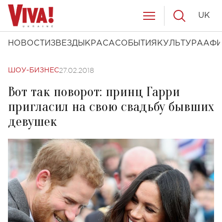
UK
НОВОСТИ
ЗВЕЗДЫ
КРАСА
СОБЫТИЯ
КУЛЬТУРА
АФ
27.02.2018
ШОУ-БИЗНЕС
Вот так поворот: принц Гарри
пригласил на свою свадьбу бывших
девушек