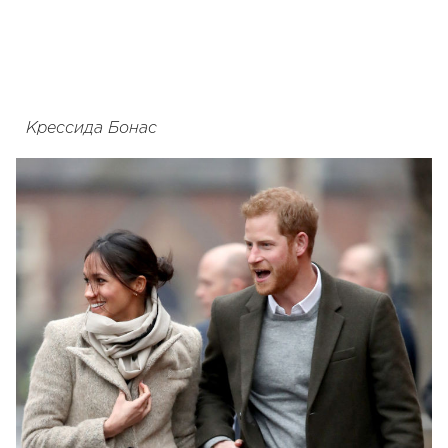
Крессида Бонас