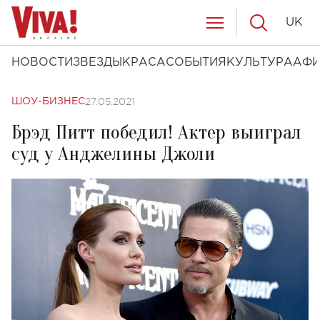
UK
НОВОСТИ
ЗВЕЗДЫ
КРАСА
СОБЫТИЯ
КУЛЬТУРА
АФ
27.05.2021
ШОУ-БИЗНЕС
Брэд Питт победил! Актер выиграл
суд у Анджелины Джоли