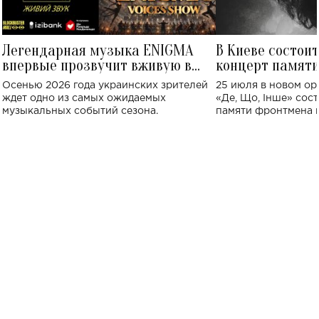
Легендарная музыка ENIGMA
В Киеве состои
впервые прозвучит вживую в
концерт памят
Украине: где состоится концерт
Клименко: более
Осенью 2026 года украинских зрителей
25 июля в новом op
исполнят песн
ждет одно из самых ожидаемых
«Де, Що, Інше» сос
музыкальных событий сезона.
памяти фронтмена
Михаила Клименко. 
особенный музыкал
посвященный артист
стало символом ис
настоящей любви.