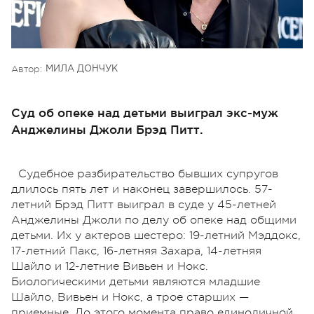
Автор:
МИЛА ДОНЧУК
Суд об опеке над детьми выиграл экс-муж
Анджелины Джоли Брэд Питт.
Судебное разбирательство бывших супругов
длилось пять лет и наконец завершилось. 57-
летний Брэд Питт выиграл в суде у 45-летней
Анджелины Джоли по делу об опеке над общими
детьми. Их у актеров шестеро: 19-летний Мэддокс,
17-летний Пакс, 16-летняя Захара, 14-летняя
Шайло и 12-летние Вивьен и Нокс.
Биологическими детьми являются младшие
Шайло, Вивьен и Нокс, а трое старших —
приемные. До этого момента право единоличной