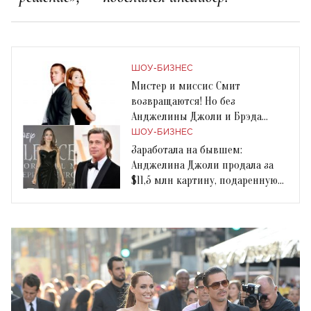
ШОУ-БИЗНЕС
Мистер и миссис Смит
возвращаются! Но без
Анджелины Джоли и Брэда
Питта
ШОУ-БИЗНЕС
Заработала на бывшем:
Анджелина Джоли продала за
$11,5 млн картину, подаренную
Брэдом Питтом