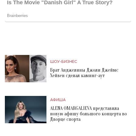
ШОУ-БИЗНЕС
Брат Анджелины Джоли Джеймс
Хейвен сделал каминг-аут
АФИША
ALENA OMARGALIEVA представила
новую афишу большого концерта во
Дворце спорта