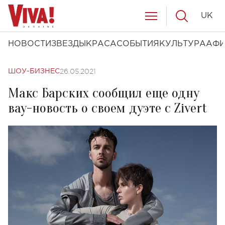
UK
НОВОСТИ
ЗВЕЗДЫ
КРАСА
СОБЫТИЯ
КУЛЬТУРА
АФ
26.05.2021
ШОУ-БИЗНЕС
Макс Барских сообщил еще одну
вау-новость о своем дуэте с Zivert