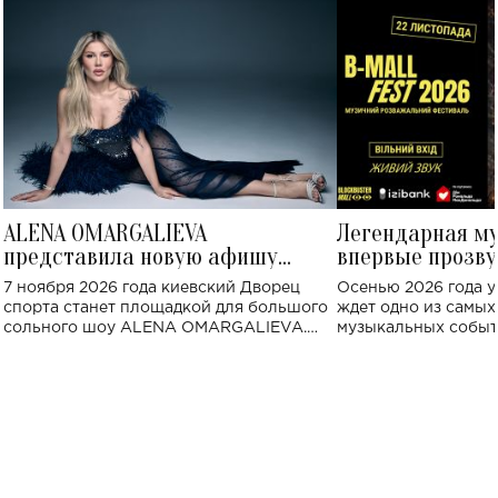
ALENA OMARGALIEVA
Легендарная м
представила новую афишу
впервые прозву
большого концерта во Дворце
Украине: где со
7 ноября 2026 года киевский Дворец
Осенью 2026 года у
спорта
спорта станет площадкой для большого
ждет одно из самы
сольного шоу ALENA OMARGALIEVA.
музыкальных событ
Концерт получил символичное название
«Не пьяная — влюбленная».