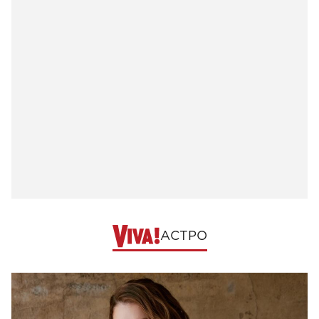
АСТРО