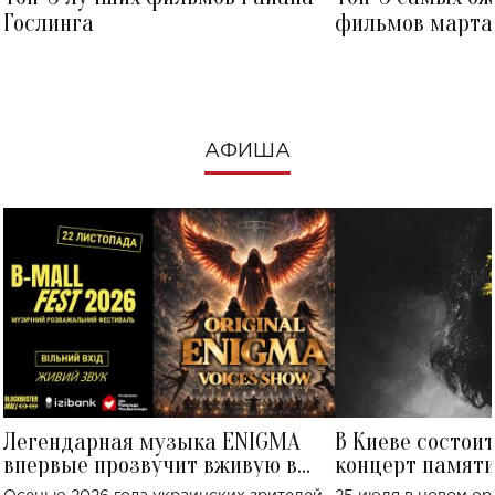
Гослинга
фильмов марта 
посмотреть в к
АФИША
Легендарная музыка ENIGMA
В Киеве состои
впервые прозвучит вживую в
концерт памят
Украине: где состоится концерт
Клименко: более