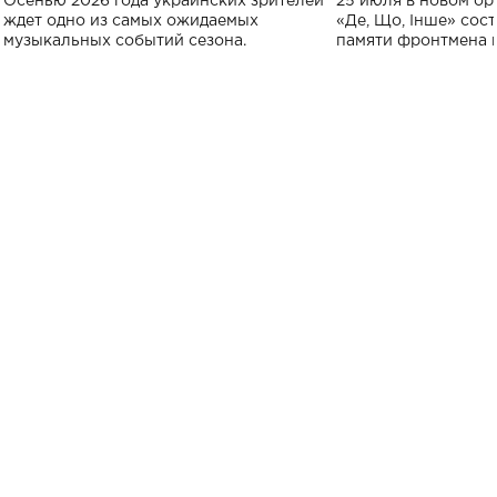
Осенью 2026 года украинских зрителей
25 июля в новом op
исполнят песн
ждет одно из самых ожидаемых
«Де, Що, Інше» сос
музыкальных событий сезона.
памяти фронтмена
Михаила Клименко. 
особенный музыкал
посвященный артист
стало символом ис
настоящей любви.