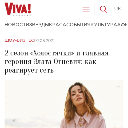
UK
НОВОСТИ
ЗВЕЗДЫ
КРАСА
СОБЫТИЯ
КУЛЬТУРА
АФ
07.05.2021
ШОУ-БИЗНЕС
2 сезон «Холостячки» и главная
героиня Злата Огневич: как
реагирует сеть