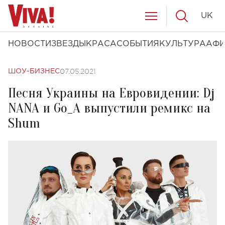
UK
НОВОСТИ
ЗВЕЗДЫ
КРАСА
СОБЫТИЯ
КУЛЬТУРА
АФ
07.05.2021
ШОУ-БИЗНЕС
Песня Украины на Евровидении: Dj
NANA и Go_A выпустили ремикс на
Shum