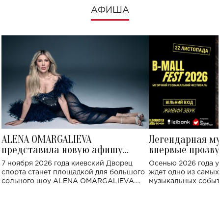
АФИША
ALENA OMARGALIEVA
Легендарная м
представила новую афишу
впервые прозву
большого концерта во Дворце
Украине: где со
7 ноября 2026 года киевский Дворец
Осенью 2026 года у
спорта
спорта станет площадкой для большого
ждет одно из самы
сольного шоу ALENA OMARGALIEVA.
музыкальных событ
Концерт получил символичное название
«Не пьяная — влюбленная».