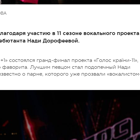
ОВА
лагодаря участию в 11 сезоне вокального проекта
дебютанта Нади Дорофеевой.
+1» состоялся гранд-финал проекта «Голос країни-11»,
о фаворита. Лучшим певцом стал подопечный Нади
звестно о парне, которого уже прозвали «вокалистом