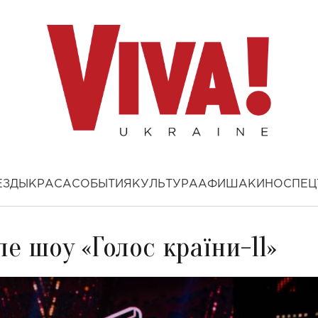
ЕЗДЫ
КРАСА
СОБЫТИЯ
КУЛЬТУРА
АФИША
КИНО
СПЕЦ
е шоу «Голос країни-11»