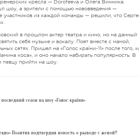
ренерских кресла — Dorofeeva и Олега Винника.
ул шоу, а зрители с помощью нововведения —
е участников из каждой команды — решили, что Серге
х.
овский в прошлом актер театра и кино, но на данный
вятить себя музыке и вокалу. Поет вместе с мамой,
ных сетях. Пришел на «Голос країни-11» после того, к
амина коса», и оно начало набирать популярность. В
 певцу прийти на шоу.
 последний сезон на шоу «Голос країни»
текло» Позитив подтвердил новость о разводе с женой?