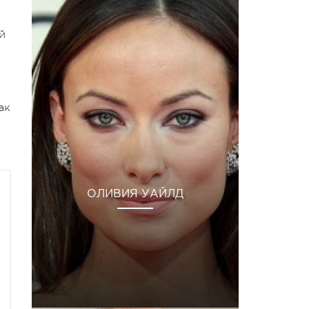
й
ак
ОЛИВИЯ УАЙЛД