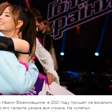
а Ивано-Франковщине, в 2021 году пришел на вокальн
о его таланте узнала вся страна. На «слепых