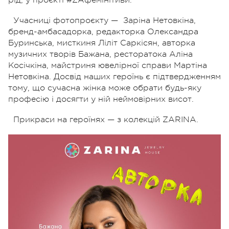
Учасниці фотопроєкту — Заріна Нетовкіна,
бренд-амбасадорка, редакторка Олександра
Буринська, мисткиня Ліліт Саркісян, авторка
музичних творів Бажана, ресторатока Аліна
Косічкіна, майстриня ювелірної справи Мартіна
Нетовкіна. Досвід наших героїнь є підтвердженням
тому, що сучасна жінка може обрати будь-яку
професію і досягти у ній неймовірних висот.
Прикраси на героїнях — з колекцій ZARINA.