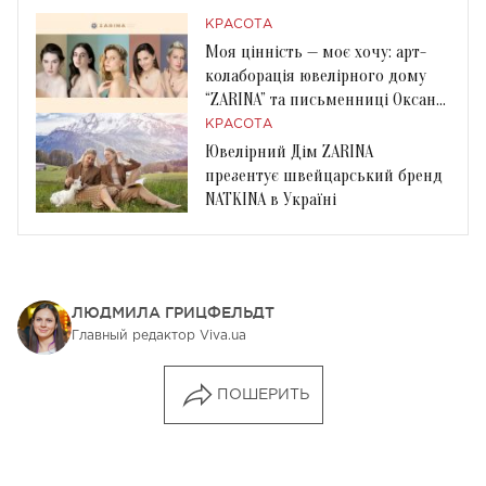
КРАСОТА
Моя цінність — моє хочу: арт-
колаборація ювелірного дому
“ZARINA” та письменниці Оксани
Шаварської
КРАСОТА
Ювелірний Дім ZARINA
презентує швейцарський бренд
NATKINA в Україні
ЛЮДМИЛА ГРИЦФЕЛЬДТ
Главный редактор Viva.ua
ПОШЕРИТЬ