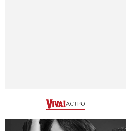
АСТРО