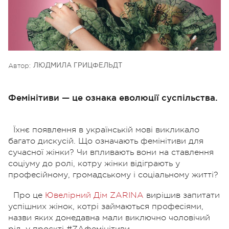
Автор:
ЛЮДМИЛА ГРИЦФЕЛЬДТ
Фемінітиви — це ознака еволюції суспільства.
Їхнє появлення в українській мові викликало
багато дискусій. Що означають фемінітиви для
сучасної жінки? Чи впливають вони на ставлення
соціуму до ролі, котру жінки відіграють у
професійному, громадському і соціальному житті?
Про це
Ювелірний Дім ZARINA
вирішив запитати
успішних жінок, котрі займаються професіями,
назви яких донедавна мали виключно чоловічий
рід, у проєкті #ZAфемінітиви.