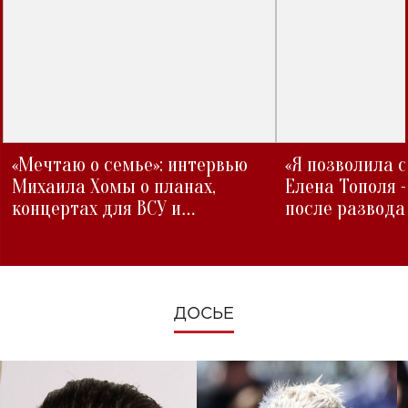
«Мечтаю о семье»: интервью
«Я позволила 
Михаила Хомы о планах,
Елена Тополя 
концертах для ВСУ и
после развода
изменениях во время войны
ДОСЬЕ