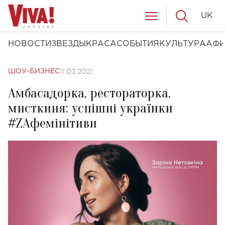
UK
НОВОСТИ
ЗВЕЗДЫ
КРАСА
СОБЫТИЯ
КУЛЬТУРА
АФ
11.03.2021
ШОУ-БИЗНЕС
Амбасадорка, рестораторка,
мисткиня: успішні українки
#ZAфемінітиви