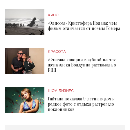
КИНО
«Одиссея» Кристофера Нолана: чем
фильм отличается от поэмы Гомера
КРАСОТА
«Считала калории в зубной пасте»:
жена Алека Болдуина рассказала о
РПП
ШОУ-БИЗНЕС
Гайтана показала 9-летнюю дочь:
редкое фото с отдыха растрогало
поклонников