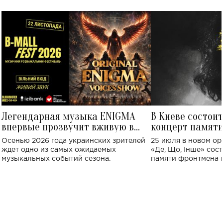
Легендарная музыка ENIGMA
В Киеве состои
впервые прозвучит вживую в
концерт памят
Украине: где состоится концерт
Клименко: более
Осенью 2026 года украинских зрителей
25 июля в новом op
исполнят песн
ждет одно из самых ожидаемых
«Де, Що, Інше» сос
музыкальных событий сезона.
памяти фронтмена
Михаила Клименко. 
особенный музыкал
посвященный артист
стало символом ис
настоящей любви.