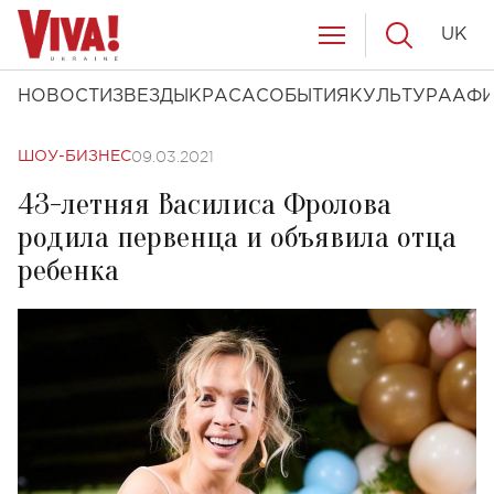
UK
НОВОСТИ
ЗВЕЗДЫ
КРАСА
СОБЫТИЯ
КУЛЬТУРА
АФ
09.03.2021
ШОУ-БИЗНЕС
43-летняя Василиса Фролова
родила первенца и объявила отца
ребенка