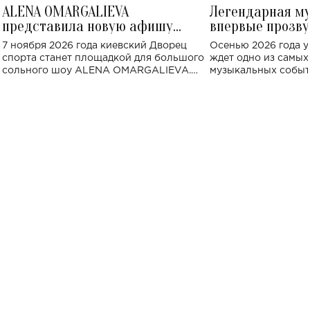
ALENA OMARGALIEVA
Легендарная м
представила новую афишу
впервые прозву
большого концерта во Дворце
Украине: где со
7 ноября 2026 года киевский Дворец
Осенью 2026 года у
спорта
спорта станет площадкой для большого
ждет одно из самы
сольного шоу ALENA OMARGALIEVA.
музыкальных событ
Концерт получил символичное название
«Не пьяная — влюбленная».