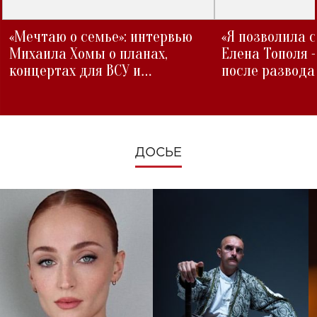
«Мечтаю о семье»: интервью
«Я позволила 
Михаила Хомы о планах,
Елена Тополя 
концертах для ВСУ и
после развода
изменениях во время войны
ДОСЬЕ