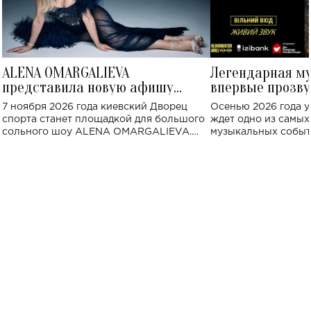
ALENA OMARGALIEVA
Легендарная м
представила новую афишу
впервые прозву
большого концерта во Дворце
Украине: где со
7 ноября 2026 года киевский Дворец
Осенью 2026 года у
спорта
спорта станет площадкой для большого
ждет одно из самы
сольного шоу ALENA OMARGALIEVA.
музыкальных событ
Концерт получил символичное название
«Не пьяная — влюбленная».