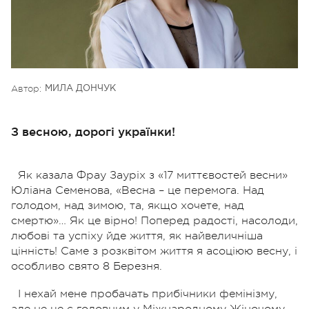
Автор:
МИЛА ДОНЧУК
З весною, дорогі українки!
Як казала Фрау Зауріх з «17 миттєвостей весни»
Юліана Семенова, «Весна – це перемога. Над
голодом, над зимою, та, якщо хочете, над
смертю»… Як це вірно! Поперед радості, насолоди,
любові та успіху йде життя, як найвеличніша
цінність! Саме з розквітом життя я асоціюю весну, і
особливо свято 8 Березня.
І нехай мене пробачать прибічники фемінізму,
але не це є головним у Міжнародному Жіночому