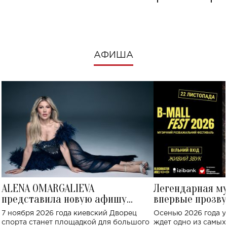
посмотреть в к
АФИША
ALENA OMARGALIEVA
Легендарная м
представила новую афишу
впервые прозву
большого концерта во Дворце
Украине: где со
7 ноября 2026 года киевский Дворец
Осенью 2026 года у
спорта
спорта станет площадкой для большого
ждет одно из самы