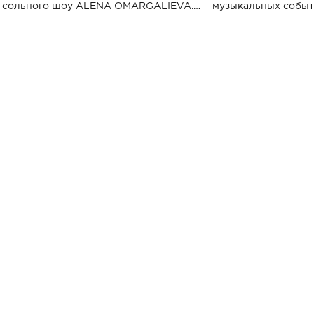
сольного шоу ALENA OMARGALIEVA.
музыкальных событ
Концерт получил символичное название
«Не пьяная — влюбленная».