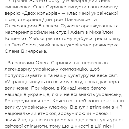
У травні 2020-го року, у міжнародний День
вишиванки, Олег Скрипка випустив англомовну
версію «Двох кольорів» — класичної української
пісні, створеної Дмитром Павличком та
Олександром Білашем. Сучасне аранжування та
мастеринг робили на студії Adam з Михайлом
Кліменко. Майже рік по тому відбувся реліз кліпу
на Two Colors, який зняла українська режисерка
Олена Винярська.
За словами Олега Скрипки, він переспівав
легендарну українську композицію, щоб
популяризувати її та нашу культуру на весь світ.
«Українці живуть по всьому світу, наша діаспора
величезна. Приміром, в Канаді живе багато
нащадків українців, які й не всі знають українську,
бо народилися там. Хочеться, щоб вони теж знали
велику українську класику. Відчули втілений в ній
національний етнокод зрозумілою їм мовою. І
звичайно, ця пісня спрямована до всієї культурної
світової спільноти, тому що цінності в цій пісні