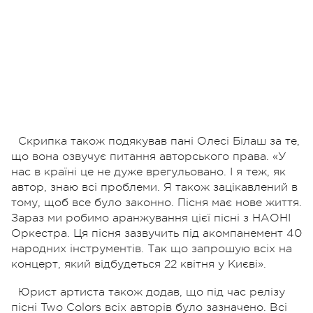
Скрипка також подякував пані Олесі Білаш за те,
що вона озвучує питання авторського права. «У
нас в країні це не дуже врегульовано. І я теж, як
автор, знаю всі проблеми. Я також зацікавлений в
тому, щоб все було законно. Пісня має нове життя.
Зараз ми робимо аранжування цієї пісні з НАОНІ
Оркестра. Ця пісня зазвучить під акомпанемент 40
народних інструментів. Так що запрошую всіх на
концерт, який відбудеться 22 квітня у Києві».
Юрист артиста також додав, що під час релізу
пісні Two Colors всіх авторів було зазначено. Всі