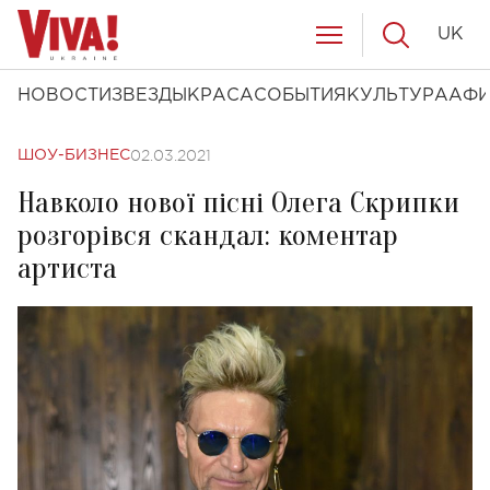
UK
НОВОСТИ
ЗВЕЗДЫ
КРАСА
СОБЫТИЯ
КУЛЬТУРА
АФ
02.03.2021
ШОУ-БИЗНЕС
Навколо нової пісні Олега Скрипки
розгорівся скандал: коментар
артиста