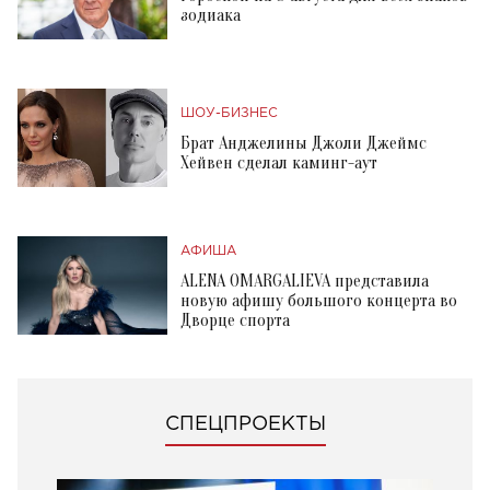
зодиака
ШОУ-БИЗНЕС
Брат Анджелины Джоли Джеймс
Хейвен сделал каминг-аут
АФИША
ALENA OMARGALIEVA представила
новую афишу большого концерта во
Дворце спорта
СПЕЦПРОЕКТЫ