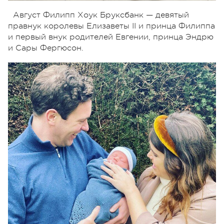
Август Филипп Хоук Бруксбанк — девятый
правнук королевы Елизаветы II и принца Филиппа
и первый внук родителей Евгении, принца Эндрю
и Сары Фергюсон.