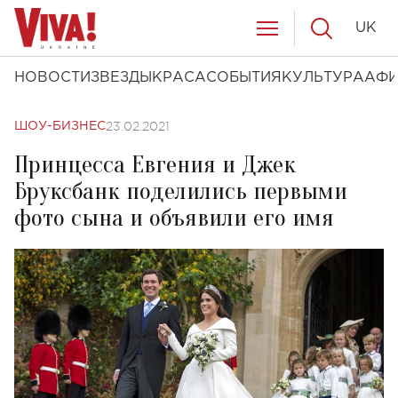
UK
НОВОСТИ
ЗВЕЗДЫ
КРАСА
СОБЫТИЯ
КУЛЬТУРА
АФ
23.02.2021
ШОУ-БИЗНЕС
Принцесса Евгения и Джек
Бруксбанк поделились первыми
фото сына и объявили его имя