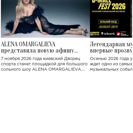
ALENA OMARGALIEVA
Легендарная м
представила новую афишу
впервые прозву
большого концерта во Дворце
Украине: где со
7 ноября 2026 года киевский Дворец
Осенью 2026 года у
спорта
спорта станет площадкой для большого
ждет одно из самы
сольного шоу ALENA OMARGALIEVA.
музыкальных событ
Концерт получил символичное название
«Не пьяная — влюбленная».