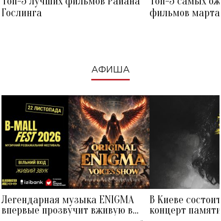
Топ-5 лучших фильмов Райана
Топ-5 самых о
Гослинга
фильмов марта 
посмотреть в к
АФИША
Легендарная музыка ENIGMA
В Киеве состои
впервые прозвучит вживую в
концерт памят
Украине: где состоится концерт
Клименко: более