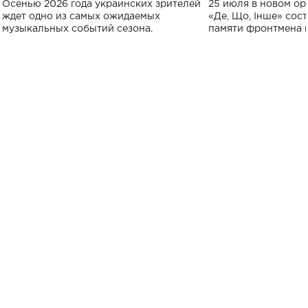
Осенью 2026 года украинских зрителей
25 июля в новом op
исполнят песн
ждет одно из самых ожидаемых
«Де, Що, Інше» сос
музыкальных событий сезона.
памяти фронтмена
Михаила Клименко. 
особенный музыкал
посвященный артист
стало символом ис
настоящей любви.