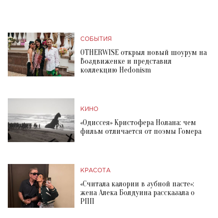
СОБЫТИЯ
OTHERWISE открыл новый шоурум на
Воздвиженке и представил
коллекцию Hedonism
КИНО
«Одиссея» Кристофера Нолана: чем
фильм отличается от поэмы Гомера
КРАСОТА
«Считала калории в зубной пасте»:
жена Алека Болдуина рассказала о
РПП