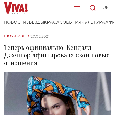
UK
НОВОСТИ
ЗВЕЗДЫ
КРАСА
СОБЫТИЯ
КУЛЬТУРА
АФ
20.02.2021
ШОУ-БИЗНЕС
Теперь официально: Кендалл
Дженнер афишировала свои новые
отношения