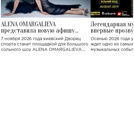
ALENA OMARGALIEVA
Легендарная м
представила новую афишу
впервые прозву
большого концерта во Дворце
Украине: где со
7 ноября 2026 года киевский Дворец
Осенью 2026 года у
спорта
спорта станет площадкой для большого
ждет одно из самы
сольного шоу ALENA OMARGALIEVA.
музыкальных событ
Концерт получил символичное название
«Не пьяная — влюбленная».