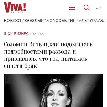
UK
НОВОСТИ
ЗВЕЗДЫ
КРАСА
СОБЫТИЯ
КУЛЬТУРА
АФ
11.02.2021
ШОУ-БИЗНЕС
Соломия Витвицкая поделилась
подробностями развода и
призналась, что год пыталась
спасти брак