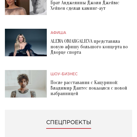
Брат Анджелины Джоли Джеймс
Хейвен сделал каминг-аут
АФИША
ALENA OMARGALIEVA представила
новую афишу большого концерта во
Дворце спорта
ШОУ-БИЗНЕС
После расставания с Кацуриной:
Владимир Дантес показался с новой
избранницей
СПЕЦПРОЕКТЫ