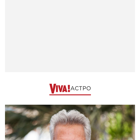
АСТРО