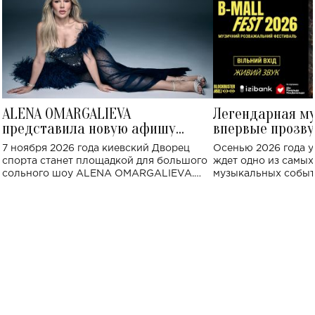
ALENA OMARGALIEVA
Легендарная м
представила новую афишу
впервые прозву
большого концерта во Дворце
Украине: где со
7 ноября 2026 года киевский Дворец
Осенью 2026 года у
спорта
спорта станет площадкой для большого
ждет одно из самы
сольного шоу ALENA OMARGALIEVA.
музыкальных событ
Концерт получил символичное название
«Не пьяная — влюбленная».