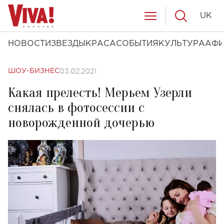
UK
НОВОСТИ
ЗВЕЗДЫ
КРАСА
СОБЫТИЯ
КУЛЬТУРА
АФ
03.02.2021
ШОУ-БИЗНЕС
Какая прелесть! Мерьем Узерли
снялась в фотосессии с
новорожденной дочерью