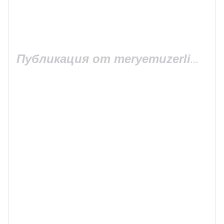
Публикация от meryemuzerlimeryem (@meryemuzerlimeryem)