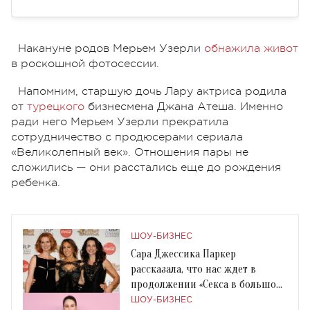
Накануне родов Мерьем Узерли
обнажила живот
в роскошной фотосессии.
Напомним, старшую дочь Лару актриса родила
от
турецкого
бизнесмена Джана Атеша. Именно
ради него Мерьем Узерли прекратила
сотрудничество с продюсерами сериала
«Великолепный век». Отношения пары не
сложились — они расстались еще до рождения
ребенка.
ШОУ-БИЗНЕС
Сара Джессика Паркер
рассказала, что нас ждет в
продолжении «Секса в большом
городе»
ШОУ-БИЗНЕС