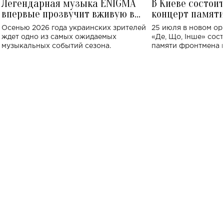
Легендарная музыка ENIGMA
В Киеве состои
впервые прозвучит вживую в
концерт памят
Украине: где состоится концерт
Клименко: более
Осенью 2026 года украинских зрителей
25 июля в новом op
исполнят песн
ждет одно из самых ожидаемых
«Де, Що, Інше» сос
музыкальных событий сезона.
памяти фронтмена
Михаила Клименко. 
особенный музыкал
посвященный артист
стало символом ис
настоящей любви.