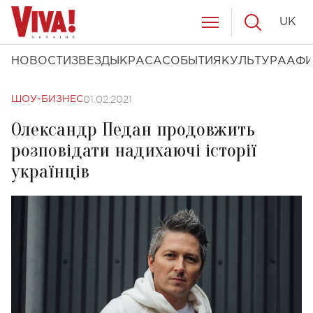
UK
НОВОСТИ
ЗВЕЗДЫ
КРАСА
СОБЫТИЯ
КУЛЬТУРА
АФ
01.02.2021
ШОУ-БИЗНЕС
Олександр Педан продовжить
розповідати надихаючі історії
українців