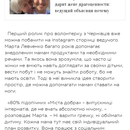
дарит жене драгоценности:
ведущий объяснил почему
Перший ролик про волонтерку з Чернівців вже
можна побачити на Instagram сторінці ведучого.
Марта Левченко багато років допомагає
знедоленим мамам продуктами та необхідними
речами. Та якось вона зрозуміла, що часто ці
жінки не вміють навіть доглядати за своїми дітьми,
вести побут і не можуть знайти роботу, бо не
мають освіти. Тоді в неї виникла ідея створити
простір, де можна допомагати мамам ставати на
ноги.
«80% підопічних «Міста добра» – випускниці
інтернатів, де не вчать абсолютно нічому, –
розповідає Марта. – Ні варити гречку, ні обіймати
дитину. Кожна мама тут має свій індивідуальний
план розвитку. Вона працює з соціальним