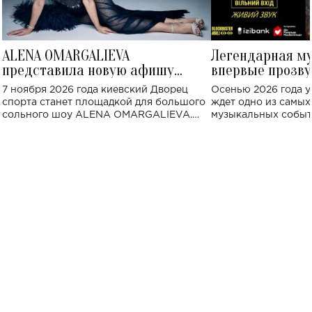
ALENA OMARGALIEVA
Легендарная м
представила новую афишу
впервые прозву
большого концерта во Дворце
Украине: где со
7 ноября 2026 года киевский Дворец
Осенью 2026 года у
спорта
спорта станет площадкой для большого
ждет одно из самы
сольного шоу ALENA OMARGALIEVA.
музыкальных событ
Концерт получил символичное название
«Не пьяная — влюбленная».