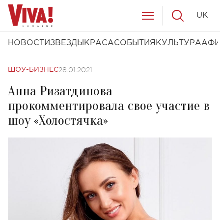
UK
НОВОСТИ
ЗВЕЗДЫ
КРАСА
СОБЫТИЯ
КУЛЬТУРА
АФ
28.01.2021
ШОУ-БИЗНЕС
Анна Ризатдинова
прокомментировала свое участие в
шоу «Холостячка»