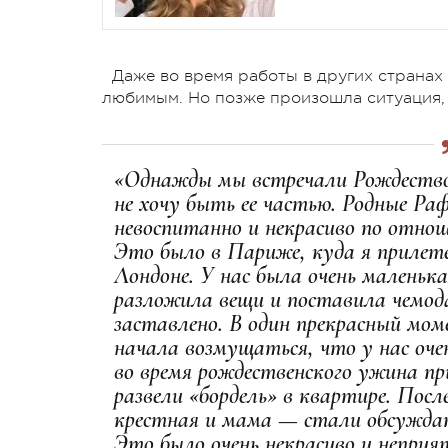
Даже во время работы в других страна
любимым. Но позже произошла ситуация, 
«Однажды мы встречали Рождество 
не хочу быть ее частью. Родные Ра
невоспитанно и некрасиво по отнош
Это было в Париже, куда я прилете
Лондоне. У нас была очень маленьк
разложила вещи и поставила чемода
заставлено. В один прекрасный мо
начала возмущаться, что у нас оче
во время рождественского ужина при
развели «бордель» в квартире. Посл
крестная и мама — стали обсуждать
Это было очень некрасиво и неприя