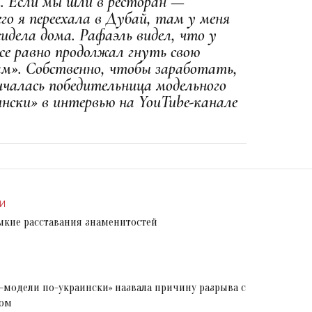
м. Если мы шли в ресторан —
го я переехала в Дубай, там у меня
идела дома. Рафаэль видел, что у
все равно продолжал гнуть свою
ам». Собственно, чтобы заработать,
ичалась победительница модельного
нски» в интервью на YouTube-канале
И
мкие расставания знаменитостей
-модели по-украински» назвала причину разрыва с
ром