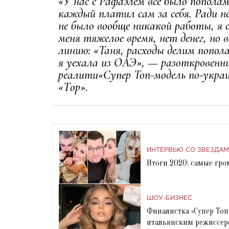
«У нас с Рафаэлем все было попола
каждый платил сам за себя. Ради не
не было вообще никакой работы, я с
меня тяжелое время, нет денег, но 
линию: «Таня, расходы делим попол
я уехала из ОАЭ», — разоткровенн
реалити«Супер Топ-модель по-украи
«Тop».
ИНТЕРВЬЮ СО ЗВЕЗДАМ
Итоги 2020: самые гро
ШОУ-БИЗНЕС
Финалистка «Супер Топ
итальянским режиссе