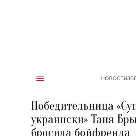
НОВОСТИ
ЗВ
Победительница «Су
украински» Таня Бры
бросила бойфренда