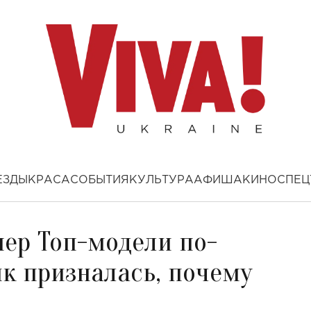
ЕЗДЫ
КРАСА
СОБЫТИЯ
КУЛЬТУРА
АФИША
КИНО
СПЕЦ
пер Топ-модели по-
к призналась, почему