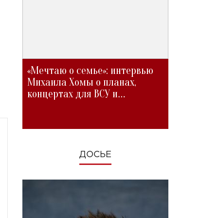
«Мечтаю о семье»: интервью
Михаила Хомы о планах,
концертах для ВСУ и
изменениях во время войны
ДОСЬЕ