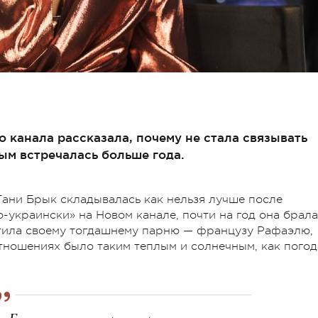
 канала рассказала, почему не стала связывать
рым встречалась больше года.
 Тани Брык складывалась как нельзя лучше после
-украински» на Новом канале, почти на год она брала
ятила своему тогдашнему парню — французу Рафаэлю,
 отношениях было таким теплым и солнечным, как погод