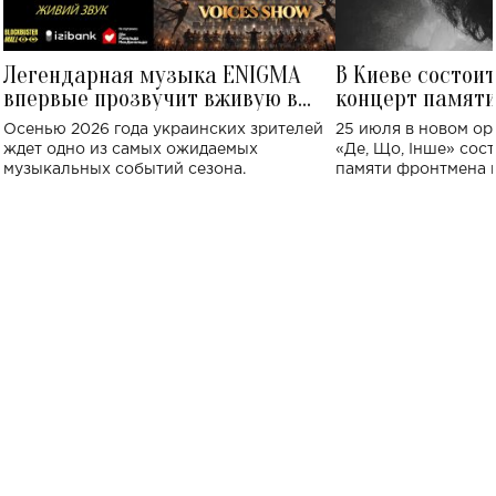
Легендарная музыка ENIGMA
В Киеве состои
впервые прозвучит вживую в
концерт памят
Украине: где состоится концерт
Клименко: более
Осенью 2026 года украинских зрителей
25 июля в новом op
исполнят песн
ждет одно из самых ожидаемых
«Де, Що, Інше» сос
музыкальных событий сезона.
памяти фронтмена
Михаила Клименко. 
особенный музыкал
посвященный артист
стало символом ис
настоящей любви.