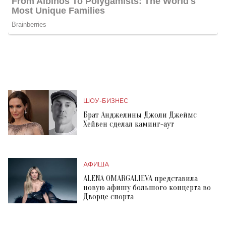
ШОУ-БИЗНЕС
Брат Анджелины Джоли Джеймс
Хейвен сделал каминг-аут
АФИША
ALENA OMARGALIEVA представила
новую афишу большого концерта во
Дворце спорта