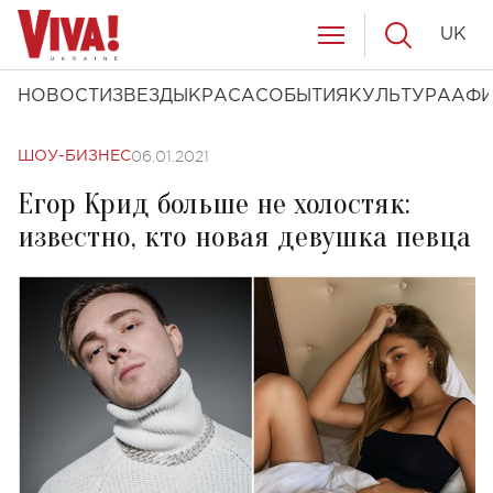
UK
НОВОСТИ
ЗВЕЗДЫ
КРАСА
СОБЫТИЯ
КУЛЬТУРА
АФ
06.01.2021
ШОУ-БИЗНЕС
Егор Крид больше не холостяк:
известно, кто новая девушка певца