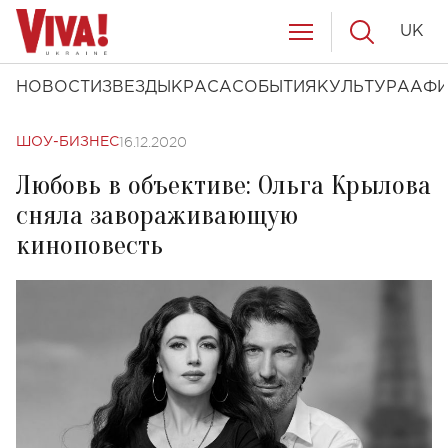
UK
НОВОСТИ
ЗВЕЗДЫ
КРАСА
СОБЫТИЯ
КУЛЬТУРА
АФ
16.12.2020
ШОУ-БИЗНЕС
Любовь в объективе: Ольга Крылова
сняла завораживающую
киноповесть