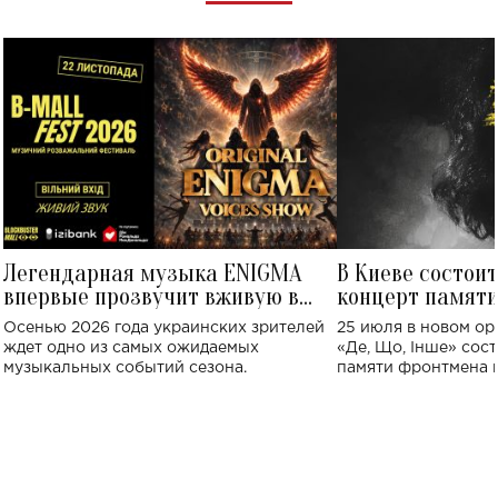
Легендарная музыка ENIGMA
В Киеве состои
впервые прозвучит вживую в
концерт памят
Украине: где состоится концерт
Клименко: более
Осенью 2026 года украинских зрителей
25 июля в новом op
исполнят песн
ждет одно из самых ожидаемых
«Де, Що, Інше» сос
музыкальных событий сезона.
памяти фронтмена
Михаила Клименко. 
особенный музыкал
посвященный артист
стало символом ис
настоящей любви.