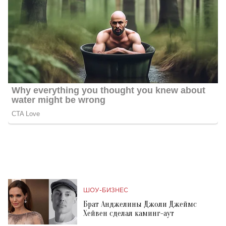
ШОУ-БИЗНЕС
Брат Анджелины Джоли Джеймс
Хейвен сделал каминг-аут