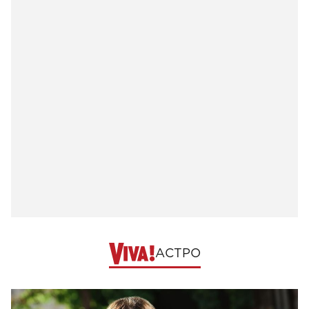
АСТРО