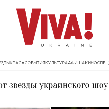
ЕЗДЫ
КРАСА
СОБЫТИЯ
КУЛЬТУРА
АФИША
КИНО
СПЕЦ
ют звезды украинского шоу