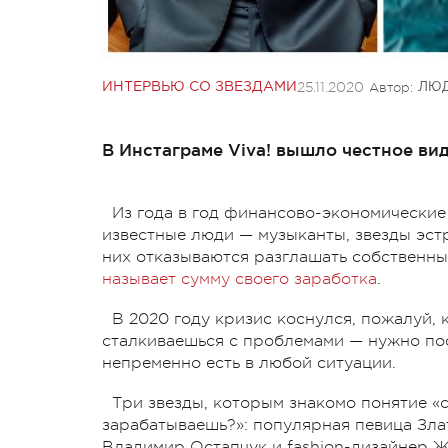
25.11.2020
Автор:
ИНТЕРВЬЮ СО ЗВЕЗДАМИ
ЛЮД
В Инстаграме Viva! вышло честное ви
Из года в год финансово-экономические
известные люди — музыканты, звезды эст
них отказываются разглашать собственные
называет сумму своего заработка
.
В 2020 году кризис коснулся, пожалуй, к
сталкиваешься с проблемами — нужно пос
непременно есть в любой ситуации.
Три звезды, которым знакомо понятие «
зарабатываешь?»: популярная певица Зла
Владимир Остапчук и fashion-дизайнер 