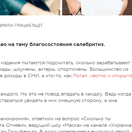
МИЛА ГРИЦФЕЛЬДТ
део на тему благосостояния селебритиз.
 издания пытаются подсчитать, сколько зарабатывают
рады, шоумены, актеры, спортсмены. Большинство из
 доходы в СМИ, а кто-то, как
Потап, честно и открыт
аждого. Но это не повод впадать в хандру. Ведь когда
тараться увидеть в них смешную сторону, а она
самоирония», ответили на вопрос «Сколько ты
та Огневич, ведущий шоу «Маска» на канале «Украина
Жан Грицфельдт. В роли интервьюера выступил герой