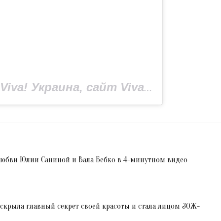
Публикация от Viva! Украина, сайт Viva.ua (@viva_ukraine_magazine)
 любви Юлии Саниной и Вала Бебко в 4-минутном видео
крыла главный секрет своей красоты и стала лицом ЗОЖ-