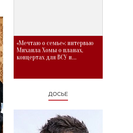
«Мечтаю о семье»: интервью
Михаила Хомы о планах,
концертах для ВСУ и
изменениях во время войны
ДОСЬЕ