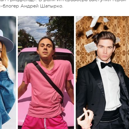
оп-блогер Андрей Шатырко.