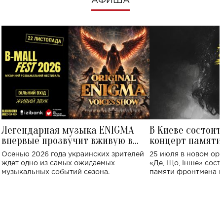
АФИША
Легендарная музыка ENIGMA
В Киеве состои
впервые прозвучит вживую в
концерт памят
Украине: где состоится концерт
Клименко: более
Осенью 2026 года украинских зрителей
25 июля в новом op
исполнят песн
ждет одно из самых ожидаемых
«Де, Що, Інше» сос
музыкальных событий сезона.
памяти фронтмена
Михаила Клименко. 
особенный музыкал
посвященный артист
стало символом ис
настоящей любви.