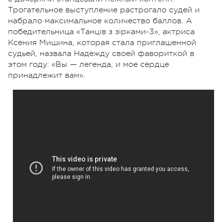
Трогательное выступление растрогало судей и
набрало максимальное количество баллов. А
победительница «Танців з зірками-3», актриса
Ксения Мишина, которая стала приглашенной
судьей, назвала Надежду своей фавориткой в
этом году: «Вы — легенда, и мое сердце
принадлежит вам».