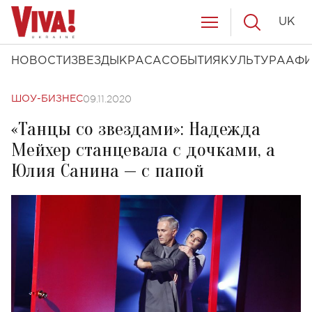
UK
НОВОСТИ
ЗВЕЗДЫ
КРАСА
СОБЫТИЯ
КУЛЬТУРА
АФ
09.11.2020
ШОУ-БИЗНЕС
«Танцы со звездами»: Надежда
Мейхер станцевала с дочками, а
Юлия Санина — с папой