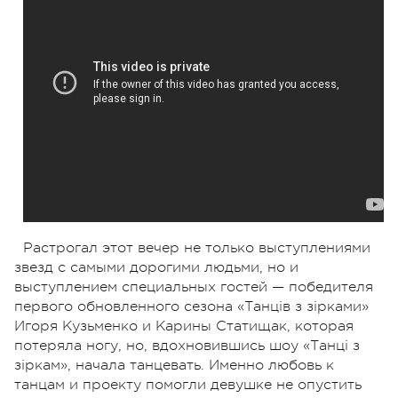
Растрогал этот вечер не только выступлениями
звезд с самыми дорогими людьми, но и
выступлением специальных гостей — победителя
первого обновленного сезона «Танців з зірками»
Игоря Кузьменко и Карины Статищак, которая
потеряла ногу, но, вдохновившись шоу «Танці з
зіркам», начала танцевать. Именно любовь к
танцам и проекту помогли девушке не опустить