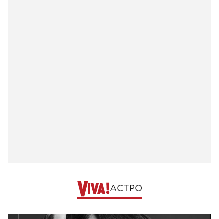
АСТРО