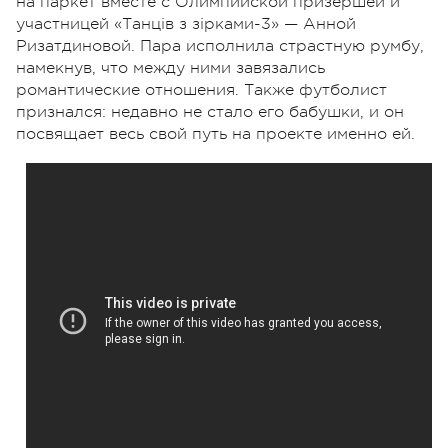
на паркет вместе с Олимпийской призершей и
участницей «Танців з зірками-3» — Анной
Ризатдиновой. Пара исполнила страстную румбу,
намекнув, что между ними завязались
романтические отношения. Также футболист
признался: недавно не стало его бабушки, и он
посвящает весь свой путь на проекте именно ей.