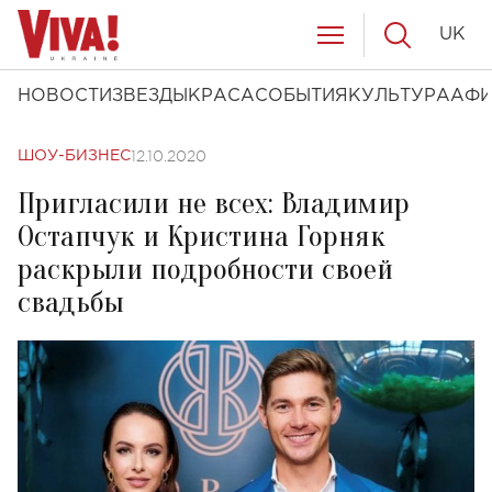
UK
НОВОСТИ
ЗВЕЗДЫ
КРАСА
СОБЫТИЯ
КУЛЬТУРА
АФ
12.10.2020
ШОУ-БИЗНЕС
Пригласили не всех: Владимир
Остапчук и Кристина Горняк
раскрыли подробности своей
свадьбы