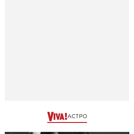
АСТРО