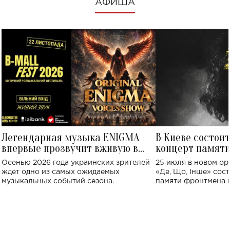
АФИША
Легендарная музыка ENIGMA
В Киеве состои
впервые прозвучит вживую в
концерт памят
Украине: где состоится концерт
Клименко: более
Осенью 2026 года украинских зрителей
25 июля в новом op
исполнят песн
ждет одно из самых ожидаемых
«Де, Що, Інше» сос
музыкальных событий сезона.
памяти фронтмена
Михаила Клименко. 
особенный музыкал
посвященный артист
стало символом ис
настоящей любви.