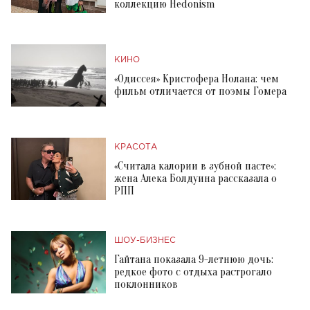
коллекцию Hedonism
КИНО
«Одиссея» Кристофера Нолана: чем
фильм отличается от поэмы Гомера
КРАСОТА
«Считала калории в зубной пасте»:
жена Алека Болдуина рассказала о
РПП
ШОУ-БИЗНЕС
Гайтана показала 9-летнюю дочь:
редкое фото с отдыха растрогало
поклонников