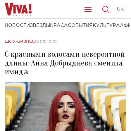
UK
НОВОСТИ
ЗВЕЗДЫ
КРАСА
СОБЫТИЯ
КУЛЬТУРА
АФ
18.09.2020
ШОУ-БИЗНЕС
С красными волосами невероятной
длины: Анна Добрыднева сменила
имидж