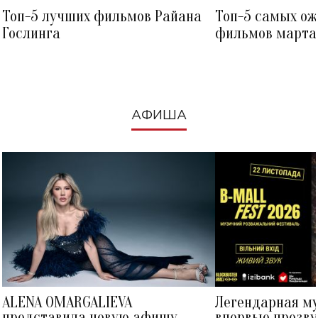
Топ-5 лучших фильмов Райана
Топ-5 самых о
Гослинга
фильмов марта 
посмотреть в к
АФИША
ALENA OMARGALIEVA
Легендарная м
представила новую афишу
впервые прозву