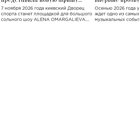
большого концерта во Дворце
Украине: где со
7 ноября 2026 года киевский Дворец
Осенью 2026 года у
спорта
спорта станет площадкой для большого
ждет одно из самы
сольного шоу ALENA OMARGALIEVA.
музыкальных событ
Концерт получил символичное название
«Не пьяная — влюбленная».