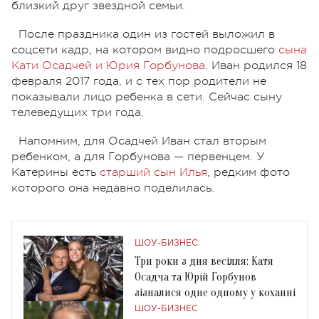
близкий друг звездной семьи.
После праздника один из гостей выложил в
соцсети кадр, на котором видно подросшего
сына
Кати Осадчей и Юрия Горбунова
. Иван родился 18
февраля 2017 года, и с тех пор родители не
показывали лицо ребенка в сети. Сейчас сыну
телеведущих три года.
Напомним, для Осадчей Иван стал вторым
ребенком, а для Горбунова — первенцем. У
Катерины есть
старший сын Илья
, редким фото
которого она недавно поделилась.
ШОУ-БИЗНЕС
Три роки з дня весілля: Катя
Осадча та Юрій Горбунов
зізналися одне одному у коханні
ШОУ-БИЗНЕС