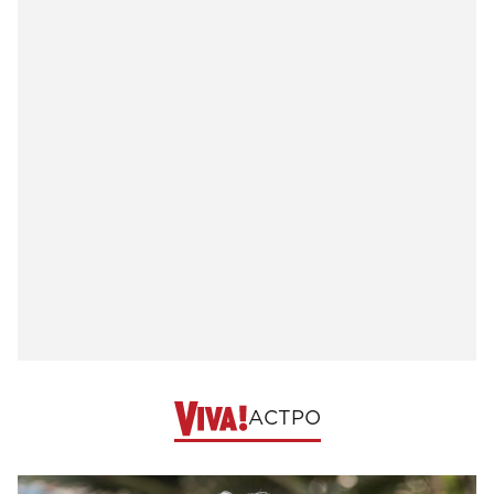
АСТРО