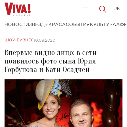
UK
НОВОСТИ
ЗВЕЗДЫ
КРАСА
СОБЫТИЯ
КУЛЬТУРА
АФ
10.09.2020
ШОУ-БИЗНЕС
Впервые видно лицо: в сети
появилось фото сына Юрия
Горбунова и Кати Осадчей