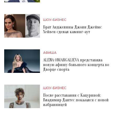
ШОУ-БИЗНЕС
Брат Анджелины Джоли Джеймс
Хейвен сделал каминг-аут
АФИША
ALENA OMARGALIEVA представила
новую афишу большого концерта во
Дворце спорта
ШОУ-БИЗНЕС
После расставания с Кацуриной:
Владимир Дантес показался с новой
избранницей