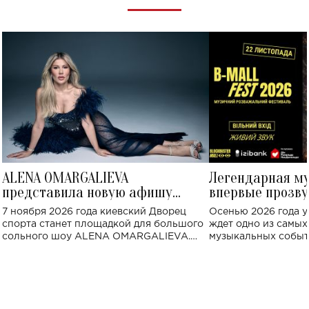
ALENA OMARGALIEVA
Легендарная м
представила новую афишу
впервые прозву
большого концерта во Дворце
Украине: где со
7 ноября 2026 года киевский Дворец
Осенью 2026 года у
спорта
спорта станет площадкой для большого
ждет одно из самы
сольного шоу ALENA OMARGALIEVA.
музыкальных событ
Концерт получил символичное название
«Не пьяная — влюбленная».