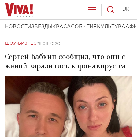
UK
НОВОСТИ
ЗВЕЗДЫ
КРАСА
СОБЫТИЯ
КУЛЬТУРА
АФ
28.08.2020
ШОУ-БИЗНЕС
Сергей Бабкин сообщил, что они с
женой заразились коронавирусом