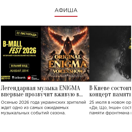
АФИША
Легендарная музыка ENIGMA
В Киеве состои
впервые прозвучит вживую в
концерт памят
Украине: где состоится концерт
Клименко: более
Осенью 2026 года украинских зрителей
25 июля в новом op
исполнят песн
ждет одно из самых ожидаемых
«Де, Що, Інше» сос
музыкальных событий сезона.
памяти фронтмена
Михаила Клименко. 
особенный музыкал
посвященный артист