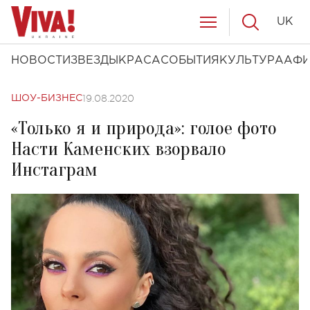
UK
НОВОСТИ
ЗВЕЗДЫ
КРАСА
СОБЫТИЯ
КУЛЬТУРА
АФ
19.08.2020
ШОУ-БИЗНЕС
«Только я и природа»: голое фото
Насти Каменских взорвало
Инстаграм