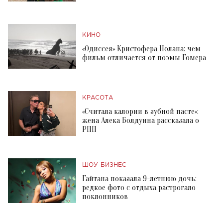
КИНО
«Одиссея» Кристофера Нолана: чем
фильм отличается от поэмы Гомера
КРАСОТА
«Считала калории в зубной пасте»:
жена Алека Болдуина рассказала о
РПП
ШОУ-БИЗНЕС
Гайтана показала 9-летнюю дочь:
редкое фото с отдыха растрогало
поклонников