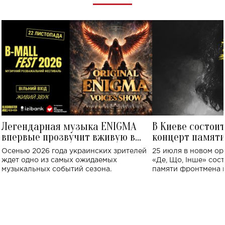
Легендарная музыка ENIGMA
В Киеве состои
впервые прозвучит вживую в
концерт памят
Украине: где состоится концерт
Клименко: более
Осенью 2026 года украинских зрителей
25 июля в новом op
исполнят песн
ждет одно из самых ожидаемых
«Де, Що, Інше» сос
музыкальных событий сезона.
памяти фронтмена
Михаила Клименко. 
особенный музыкал
посвященный артист
стало символом ис
настоящей любви.