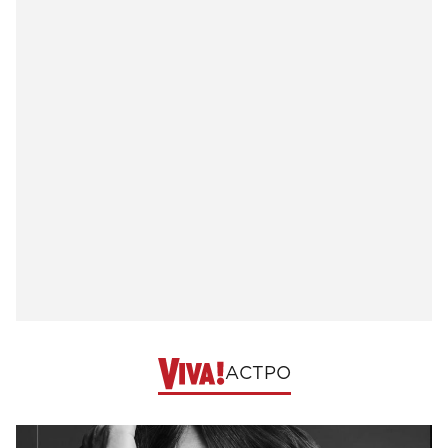
АСТРО