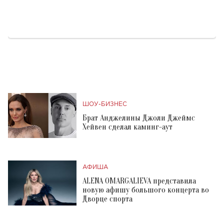
ШОУ-БИЗНЕС
Брат Анджелины Джоли Джеймс
Хейвен сделал каминг-аут
АФИША
ALENA OMARGALIEVA представила
новую афишу большого концерта во
Дворце спорта