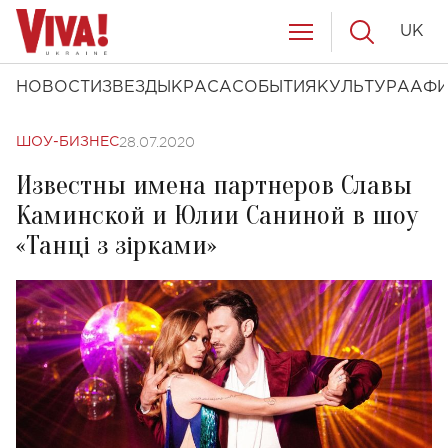
UK
НОВОСТИ
ЗВЕЗДЫ
КРАСА
СОБЫТИЯ
КУЛЬТУРА
АФ
28.07.2020
ШОУ-БИЗНЕС
Известны имена партнеров Славы
Каминской и Юлии Саниной в ​​шоу
«Танці з зірками»