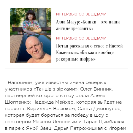
ИНТЕРВЬЮ СО ЗВЕЗДАМИ
Алла Мазур: «Кошки – это наши
антидепрессанты»
ИНТЕРВЬЮ СО ЗВЕЗДАМИ
Потап рассказал о сексе с Настей
Каменских: «Бывали вообще
рекордные цифры»
Напомним, уже известны имена семерых
участников «Танців з зірками»: Олег Винник,
партнершей которого в шоу стала Алена
Шоптенко; Надежда Мейхер, которая выйдет на
паркет с Кириллом Васюком; Санта Димопулос,
которая будет бороться за победу в шоу с
партнером Максом Леоновым и Тарас Цымбалюк
в паре с Яной Заец, Дарья Петрожицкая с Игорем