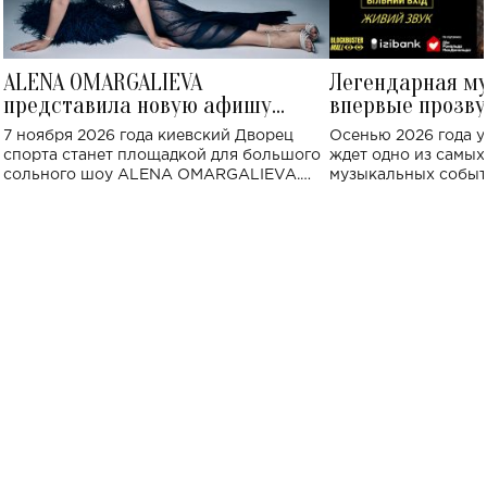
ALENA OMARGALIEVA
Легендарная м
представила новую афишу
впервые прозву
большого концерта во Дворце
Украине: где со
7 ноября 2026 года киевский Дворец
Осенью 2026 года у
спорта
спорта станет площадкой для большого
ждет одно из самы
сольного шоу ALENA OMARGALIEVA.
музыкальных событ
Концерт получил символичное название
«Не пьяная — влюбленная».