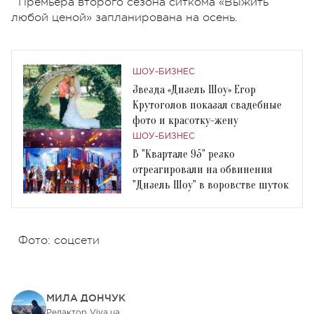
Премьера второго сезона ситкома «Выжить
любой ценой» запланирована на осень.
ШОУ-БИЗНЕС
Звезда «Дизель Шоу» Егор
Крутоголов показал свадебные
фото и красотку-жену
ШОУ-БИЗНЕС
В "Квартале 95" резко
отреагировали на обвинения
"Дизель Шоу" в воровстве шуток
Фото: соцсети
МИЛА ДОНЧУК
Редактор Viva.ua