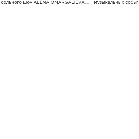
сольного шоу ALENA OMARGALIEVA.
музыкальных событ
Концерт получил символичное название
«Не пьяная — влюбленная».