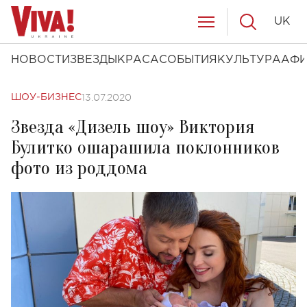
UK
НОВОСТИ
ЗВЕЗДЫ
КРАСА
СОБЫТИЯ
КУЛЬТУРА
АФ
13.07.2020
ШОУ-БИЗНЕС
Звезда «Дизель шоу» Виктория
Булитко ошарашила поклонников
фото из роддома