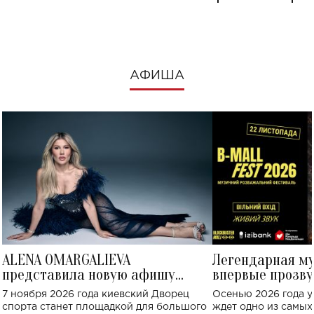
посмотреть в к
АФИША
ALENA OMARGALIEVA
Легендарная м
представила новую афишу
впервые прозву
большого концерта во Дворце
Украине: где со
7 ноября 2026 года киевский Дворец
Осенью 2026 года у
спорта
спорта станет площадкой для большого
ждет одно из самы