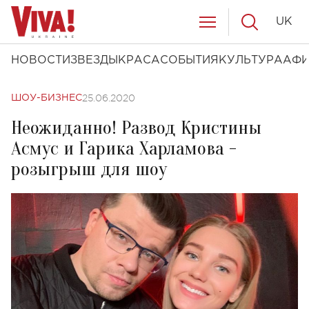
UK
НОВОСТИ
ЗВЕЗДЫ
КРАСА
СОБЫТИЯ
КУЛЬТУРА
АФ
25.06.2020
ШОУ-БИЗНЕС
Неожиданно! Развод Кристины
Асмус и Гарика Харламова -
розыгрыш для шоу