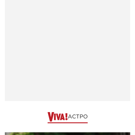
АСТРО