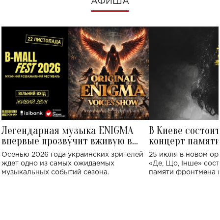
АФИША
Легендарная музыка ENIGMA
В Киеве состои
впервые прозвучит вживую в
концерт памят
Украине: где состоится концерт
Клименко: более
Осенью 2026 года украинских зрителей
25 июля в новом op
исполнят песн
ждет одно из самых ожидаемых
«Де, Що, Інше» сос
музыкальных событий сезона.
памяти фронтмена
Михаила Клименко. 
особенный музыкал
посвященный артист
стало символом ис
настоящей любви.