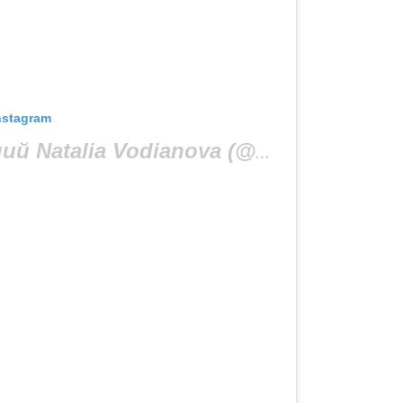
nstagram
Допис, поширений Natalia Vodianova (@natasupernova)