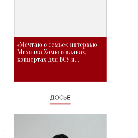
«Мечтаю о семье»: интервью
Михаила Хомы о планах,
концертах для ВСУ и
изменениях во время войны
ДОСЬЕ