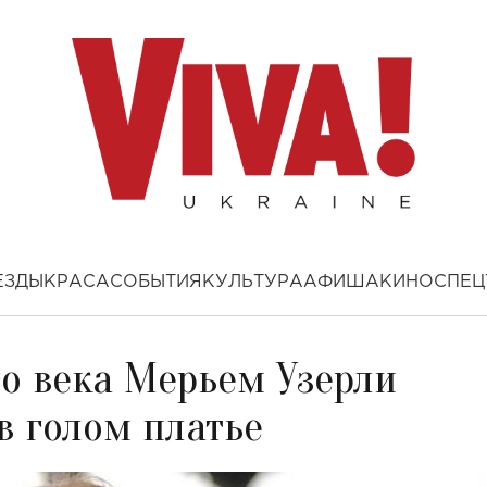
ЕЗДЫ
КРАСА
СОБЫТИЯ
КУЛЬТУРА
АФИША
КИНО
СПЕЦ
го века Мерьем Узерли
в голом платье