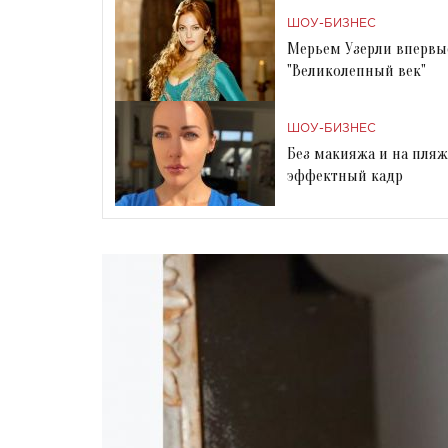
ШОУ-БИЗНЕС
Мерьем Узерли впервые
"Великолепный век"
ШОУ-БИЗНЕС
Без макияжа и на пляж
эффектный кадр