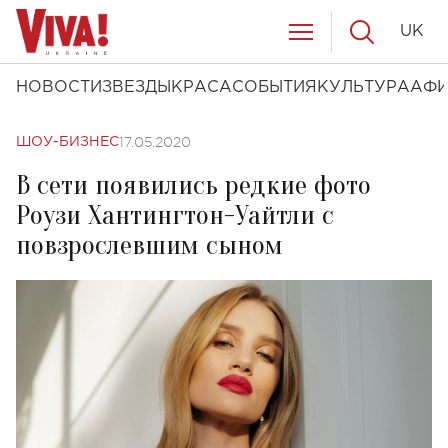
UK
НОВОСТИ
ЗВЕЗДЫ
КРАСА
СОБЫТИЯ
КУЛЬТУРА
АФ
17.05.2020
ШОУ-БИЗНЕС
В сети появились редкие фото
Роузи Хантингтон-Уайтли с
повзрослевшим сыном