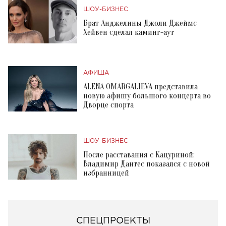
ШОУ-БИЗНЕС
Брат Анджелины Джоли Джеймс
Хейвен сделал каминг-аут
АФИША
ALENA OMARGALIEVA представила
новую афишу большого концерта во
Дворце спорта
ШОУ-БИЗНЕС
После расставания с Кацуриной:
Владимир Дантес показался с новой
избранницей
СПЕЦПРОЕКТЫ