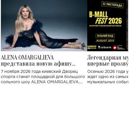
ALENA OMARGALIEVA
Легендарная м
представила новую афишу
впервые прозву
большого концерта во Дворце
Украине: где со
7 ноября 2026 года киевский Дворец
Осенью 2026 года у
спорта
спорта станет площадкой для большого
ждет одно из самы
сольного шоу ALENA OMARGALIEVA.
музыкальных событ
Концерт получил символичное название
«Не пьяная — влюбленная».