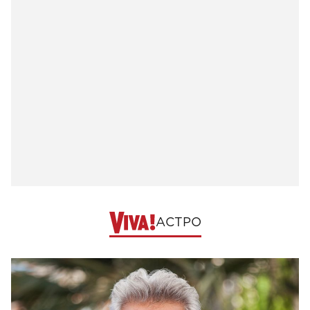
АСТРО