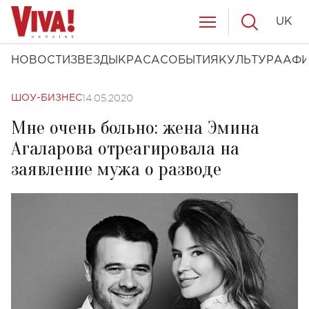
UK
НОВОСТИ
ЗВЕЗДЫ
КРАСА
СОБЫТИЯ
КУЛЬТУРА
АФ
14.05.2020
ШОУ-БИЗНЕС
Мне очень больно: жена Эмина
Агаларова отреагировала на
заявление мужа о разводе