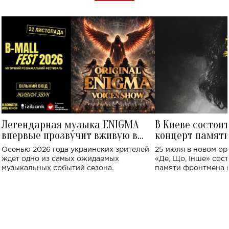
Легендарная музыка ENIGMA
В Киеве состои
впервые прозвучит вживую в
концерт памят
Украине: где состоится концерт
Клименко: более
Осенью 2026 года украинских зрителей
25 июля в новом op
исполнят песн
ждет одно из самых ожидаемых
«Де, Що, Інше» сос
музыкальных событий сезона.
памяти фронтмена
Михаила Клименко. 
особенный музыкал
посвященный артист
стало символом ис
настоящей любви.