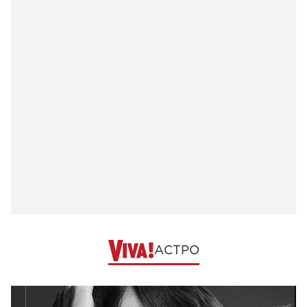
АСТРО