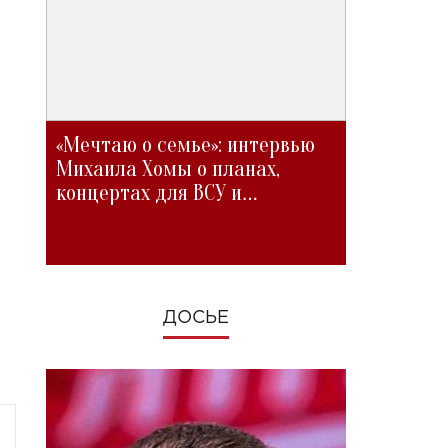
«Мечтаю о семье»: интервью
Михаила Хомы о планах,
концертах для ВСУ и
изменениях во время войны
ДОСЬЕ