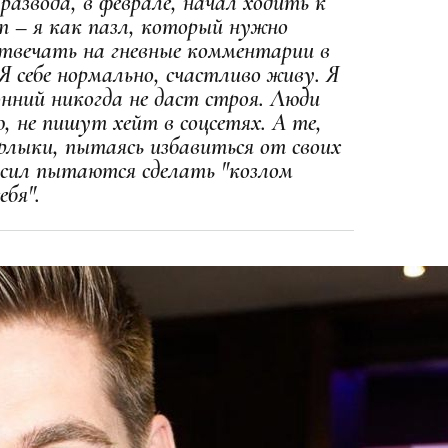
развода, в феврале, начал ходить к
ап – я как пазл, который нужно
отвечать на гневные комментарии в
Я себе нормально, счастливо живу. Я
онний никогда не даст строя. Люди
, не пишут хейт в соцсетях. А те,
рлыки, пытаясь избавиться от своих
х сил пытаются сделать "козлом
ебя".