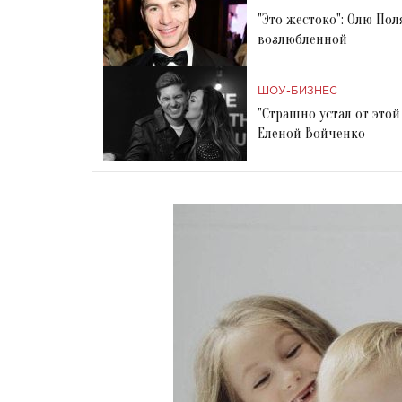
"Это жестоко": Олю По
возлюбленной
ШОУ-БИЗНЕС
"Страшно устал от это
Еленой Войченко