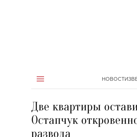
НОВОСТИ
ЗВ
Две квартиры остав
Остапчук откровенно
развода