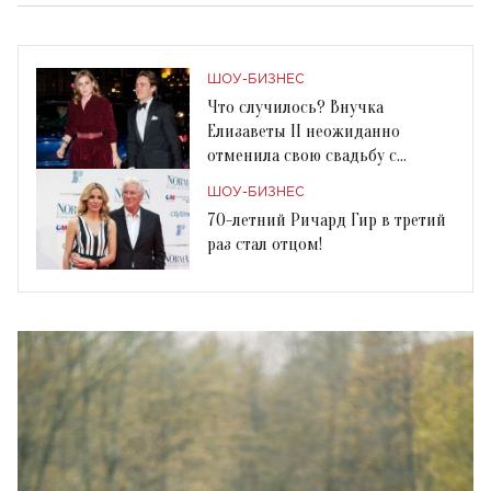
ШОУ-БИЗНЕС
Что случилось? Внучка
Елизаветы II неожиданно
отменила свою свадьбу с
красавчиком-миллионером
ШОУ-БИЗНЕС
70-летний Ричард Гир в третий
раз стал отцом!