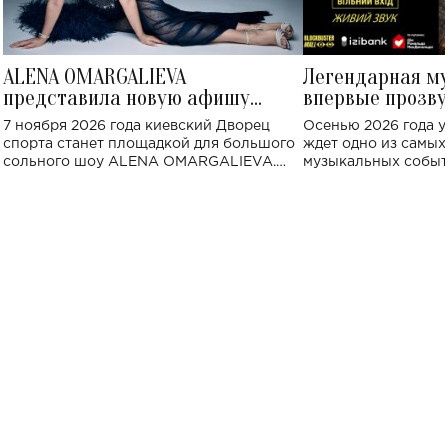
ALENA OMARGALIEVA
Легендарная м
представила новую афишу
впервые прозву
большого концерта во Дворце
Украине: где со
7 ноября 2026 года киевский Дворец
Осенью 2026 года у
спорта
спорта станет площадкой для большого
ждет одно из самы
сольного шоу ALENA OMARGALIEVA.
музыкальных событ
Концерт получил символичное название
«Не пьяная — влюбленная».