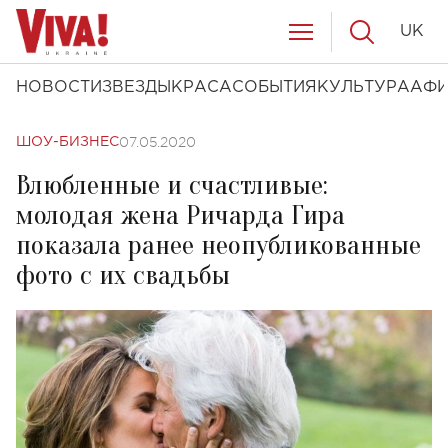
UK
НОВОСТИ
ЗВЕЗДЫ
КРАСА
СОБЫТИЯ
КУЛЬТУРА
АФ
07.05.2020
ШОУ-БИЗНЕС
Влюбленные и счастливые:
молодая жена Ричарда Гира
показала ранее неопубликованные
фото с их свадьбы