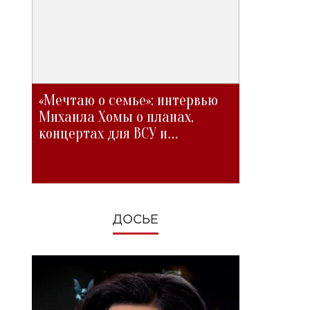
«Мечтаю о семье»: интервью
Михаила Хомы о планах,
концертах для ВСУ и
изменениях во время войны
ДОСЬЕ