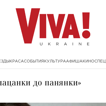
ЕЗДЫ
КРАСА
СОБЫТИЯ
КУЛЬТУРА
АФИША
КИНО
СПЕЦ
пацанки до панянки»