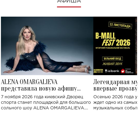
АФИША
ALENA OMARGALIEVA
Легендарная м
представила новую афишу
впервые прозву
большого концерта во Дворце
Украине: где со
7 ноября 2026 года киевский Дворец
Осенью 2026 года у
спорта
спорта станет площадкой для большого
ждет одно из самы
сольного шоу ALENA OMARGALIEVA.
музыкальных событ
Концерт получил символичное название
«Не пьяная — влюбленная».