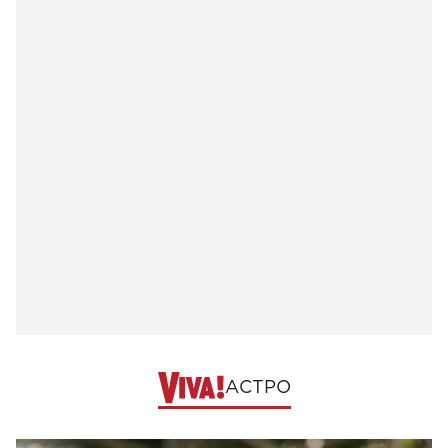
АСТРО