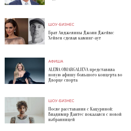
ШОУ-БИЗНЕС
Брат Анджелины Джоли Джеймс
Хейвен сделал каминг-аут
АФИША
ALENA OMARGALIEVA представила
новую афишу большого концерта во
Дворце спорта
ШОУ-БИЗНЕС
После расставания с Кацуриной:
Владимир Дантес показался с новой
избранницей