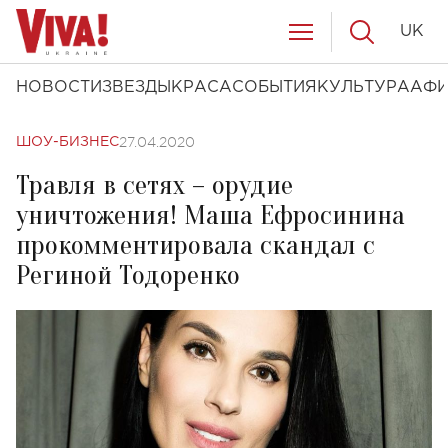
UK
НОВОСТИ
ЗВЕЗДЫ
КРАСА
СОБЫТИЯ
КУЛЬТУРА
АФ
27.04.2020
ШОУ-БИЗНЕС
Травля в сетях – орудие
уничтожения! Маша Ефросинина
прокомментировала скандал с
Региной Тодоренко