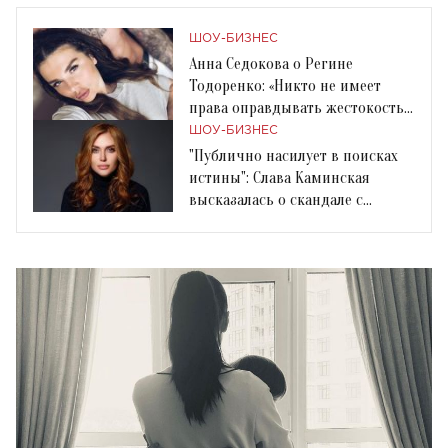
ШОУ-БИЗНЕС
Анна Седокова о Регине
Тодоренко: «Никто не имеет
права оправдывать жестокость
в семье»
ШОУ-БИЗНЕС
"Публично насилует в поисках
истины": Слава Каминская
высказалась о скандале с
Региной Тодоренко