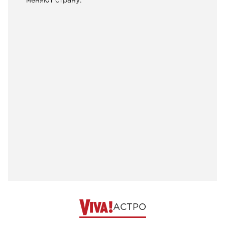
меняют страну.
АСТРО