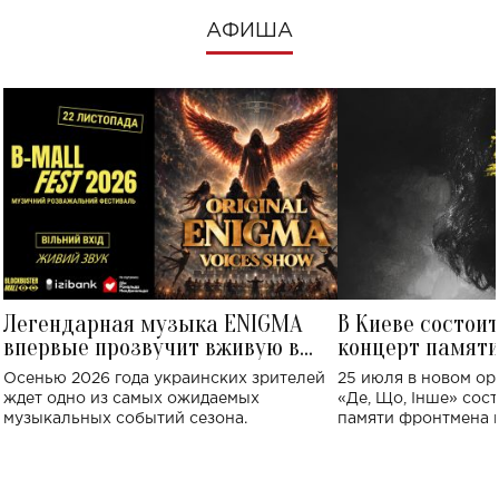
АФИША
Легендарная музыка ENIGMA
В Киеве состои
впервые прозвучит вживую в
концерт памят
Украине: где состоится концерт
Клименко: более
Осенью 2026 года украинских зрителей
25 июля в новом op
исполнят песн
ждет одно из самых ожидаемых
«Де, Що, Інше» сос
музыкальных событий сезона.
памяти фронтмена
Михаила Клименко. 
особенный музыкал
посвященный артист
стало символом ис