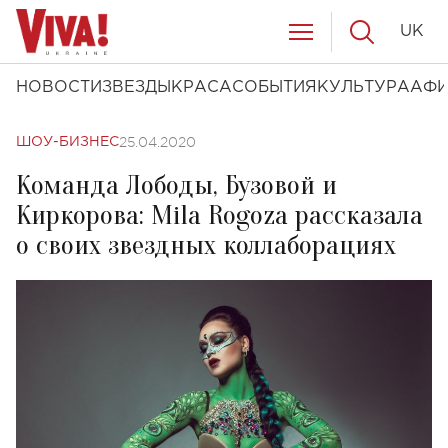
UK
НОВОСТИ
ЗВЕЗДЫ
КРАСА
СОБЫТИЯ
КУЛЬТУРА
АФ
25.04.2020
ШОУ-БИЗНЕС
Команда Лободы, Бузовой и
Киркорова: Mila Rogoza рассказала
о своих звездных коллаборациях