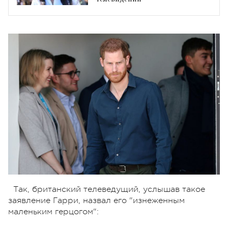
Так, британский телеведущий, услышав такое
заявление Гарри, назвал его "изнеженным
маленьким герцогом":