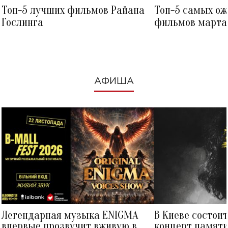
Топ-5 лучших фильмов Райана
Топ-5 самых о
Гослинга
фильмов марта 
посмотреть в к
АФИША
Легендарная музыка ENIGMA
В Киеве состои
впервые прозвучит вживую в
концерт памят