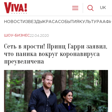
UK
НОВОСТИ
ЗВЕЗДЫ
КРАСА
СОБЫТИЯ
КУЛЬТУРА
АФ
22.04.2020
ШОУ-БИЗНЕС
Сеть в ярости! Принц Гарри заявил,
что паника вокруг коронавируса
преувеличена