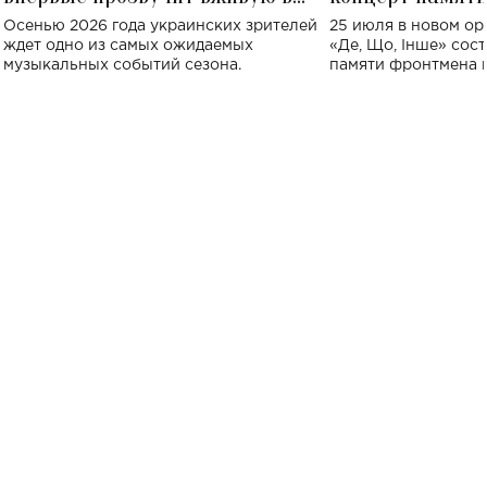
Украине: где состоится концерт
Клименко: более
Осенью 2026 года украинских зрителей
25 июля в новом op
исполнят песн
ждет одно из самых ожидаемых
«Де, Що, Інше» сос
музыкальных событий сезона.
памяти фронтмена
Михаила Клименко. 
особенный музыкал
посвященный артист
стало символом ис
настоящей любви.