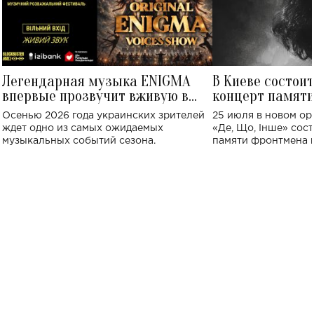
Легендарная музыка ENIGMA
В Киеве состои
впервые прозвучит вживую в
концерт памят
Украине: где состоится концерт
Клименко: более
Осенью 2026 года украинских зрителей
25 июля в новом op
исполнят песн
ждет одно из самых ожидаемых
«Де, Що, Інше» сос
музыкальных событий сезона.
памяти фронтмена
Михаила Клименко. 
особенный музыкал
посвященный артист
стало символом ис
настоящей любви.