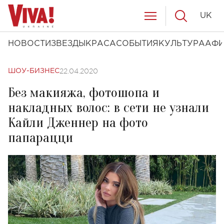
UK
НОВОСТИ
ЗВЕЗДЫ
КРАСА
СОБЫТИЯ
КУЛЬТУРА
АФ
22.04.2020
ШОУ-БИЗНЕС
Без макияжа, фотошопа и
накладных волос: в сети не узнали
Кайли Дженнер на фото
папарацци