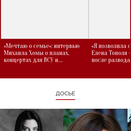
«Мечтаю о семье»: интервью
«Я позволила 
Михаила Хомы о планах,
Елена Тополя 
концертах для ВСУ и
после развода
изменениях во время войны
ДОСЬЕ