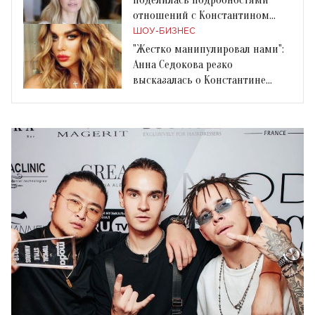
отношений с Константином
Меладзе
ШОУ-БИЗНЕС
"Жестко манипулировал нами":
Анна Седокова резко
высказалась о Константине
Меладзе