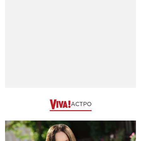
АСТРО