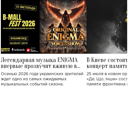
Легендарная музыка ENIGMA
В Киеве состои
впервые прозвучит вживую в
концерт памят
Украине: где состоится концерт
Клименко: более
Осенью 2026 года украинских зрителей
25 июля в новом op
исполнят песн
ждет одно из самых ожидаемых
«Де, Що, Інше» сос
музыкальных событий сезона.
памяти фронтмена
Михаила Клименко. 
особенный музыкал
посвященный артист
стало символом ис
настоящей любви.