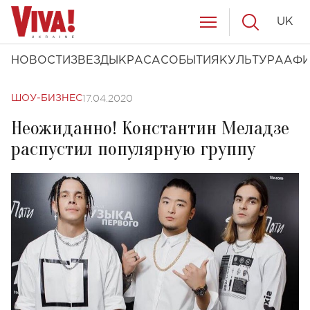
UK
НОВОСТИ
ЗВЕЗДЫ
КРАСА
СОБЫТИЯ
КУЛЬТУРА
АФ
17.04.2020
ШОУ-БИЗНЕС
Неожиданно! Константин Меладзе
распустил популярную группу