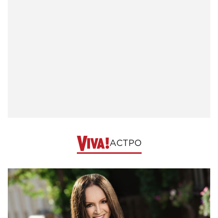
АСТРО