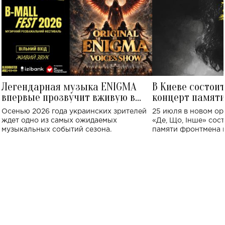
Легендарная музыка ENIGMA
В Киеве состои
впервые прозвучит вживую в
концерт памят
Украине: где состоится концерт
Клименко: более
Осенью 2026 года украинских зрителей
25 июля в новом op
исполнят песн
ждет одно из самых ожидаемых
«Де, Що, Інше» сос
музыкальных событий сезона.
памяти фронтмена
Михаила Клименко. 
особенный музыкал
посвященный артист
стало символом ис
настоящей любви.