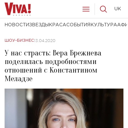
UK
НОВОСТИ
ЗВЕЗДЫ
КРАСА
СОБЫТИЯ
КУЛЬТУРА
АФ
13.04.2020
ШОУ-БИЗНЕС
У нас страсть: Вера Брежнева
поделилась подробностями
отношений с Константином
Меладзе