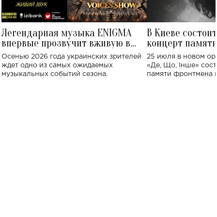
Легендарная музыка ENIGMA
В Киеве состои
впервые прозвучит вживую в
концерт памят
Украине: где состоится концерт
Клименко: более
Осенью 2026 года украинских зрителей
25 июля в новом op
исполнят песн
ждет одно из самых ожидаемых
«Де, Що, Інше» сос
музыкальных событий сезона.
памяти фронтмена
Михаила Клименко. 
особенный музыкал
посвященный артист
стало символом ис
настоящей любви.