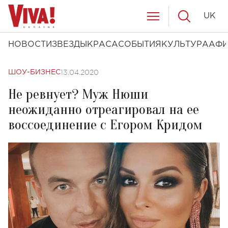
UK
НОВОСТИ
ЗВЕЗДЫ
КРАСА
СОБЫТИЯ
КУЛЬТУРА
АФ
13.04.2020
ШОУ-БИЗНЕС
Не ревнует? Муж Нюши
неожиданно отреагировал на ее
воссоединение с Егором Кридом