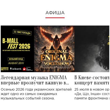
АФИША
Легендарная музыка ENIGMA
В Киеве состои
впервые прозвучит вживую в
концерт памят
Украине: где состоится концерт
Клименко: более
Осенью 2026 года украинских зрителей
25 июля в новом op
исполнят песн
ждет одно из самых ожидаемых
«Де, Що, Інше» сос
музыкальных событий сезона.
памяти фронтмена
Михаила Клименко. 
особенный музыкал