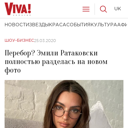
UK
НОВОСТИ
ЗВЕЗДЫ
КРАСА
СОБЫТИЯ
КУЛЬТУРА
АФ
25.03.2020
ШОУ-БИЗНЕС
Перебор? Эмили Ратаковски
полностью разделась на новом
фото