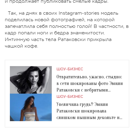
и продолжает публиковать смелые кадры.
Так, на днях в своих Instagram-stories модель
поделилась новой фотографией, на которой
запечатлила себя полностью голой! В частности, в
кадр попали ноги и бедра знаменитости.
Интимную часть тела Ратаковски прикрыла
чашкой кофе.
ШОУ-БИЗНЕС
Отвратительно, ужасно, стыдно:
в сети шокированы фото Эмили
Ратаковски с небритыми
подмышками
ШОУ-БИЗНЕС
Увеличила грудь? Эмили
Ратаковски шокировала
слишком пышным декольте на
фото